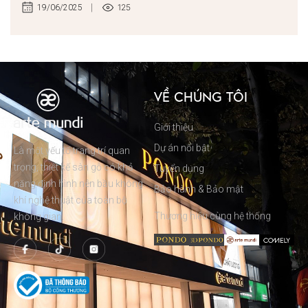
125
19/06/2025
VỀ CHÚNG TÔI
Giới thiệu
Dự án nổi bật
Là một yếu tố trang trí quan
trọng, thiết kế sàn gỗ có khả
Tuyển dụng
năng định hình nên bầu không
Bảo hành & Bảo mật
khí nghệ thuật của toàn bộ
Thương hiệu cùng hệ thống
không gian.