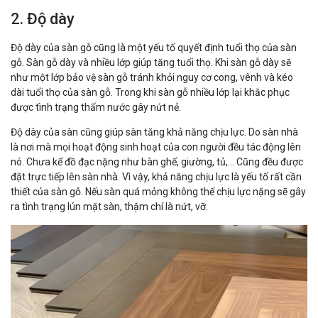
2. Độ dày
Độ dày của sàn gỗ cũng là một yếu tố quyết định tuổi thọ của sàn
gỗ. Sàn gỗ dày và nhiều lớp giúp tăng tuổi thọ. Khi sàn gỗ dày sẽ
như một lớp bảo vệ sàn gỗ tránh khỏi nguy cơ cong, vênh và kéo
dài tuổi thọ của sàn gỗ. Trong khi sàn gỗ nhiều lớp lại khắc phục
được tình trạng thấm nước gây nứt nẻ.
Độ dày của sàn cũng giúp sàn tăng khả năng chịu lực. Do sàn nhà
là nơi mà mọi hoạt động sinh hoạt của con người đều tác động lên
nó. Chưa kể đồ đạc nặng như bàn ghế, giường, tủ,... Cũng đều được
đặt trực tiếp lên sàn nhà. Vì vậy, khả năng chịu lực là yếu tố rất cần
thiết của sàn gỗ. Nếu sàn quá mỏng không thể chịu lực nặng sẽ gây
ra tình trạng lún mặt sàn, thậm chí là nứt, vỡ.