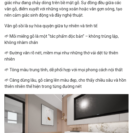
giác như đang chảy dòng trên bề mặt gỗ. Sự đồng đều giữa các
vân gỗ, điểm xuyết với những vòng xoắn hoặc vân gợn sóng, tạo
nên cảm giác sinh động và đầy nghệ thuật.
Vân gỗ sồi là sự hòa quyện giữa tự nhiên và tinh tế:
🌱 Mỗi miếng gỗ là một “tác phẩm độc bản” – không trùng lặp,
không nhàm chán
🌱 Đường vân rõ nét, mềm mại như những thớ vải dệt từ thiên
nhiên
🌱 Tông màu trung tính, dễ phối hợp với mọi phong cách nội thất
🌱 Càng dùng lâu, gỗ càng lên màu đẹp, cho thấy chiều sâu và hồn
thiên nhiên thể hiện trong từng đường nét