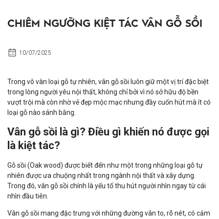
CHIÊM NGƯỠNG KIỆT TÁC VÂN GỖ SỒI
10/07/2025
Trong vô vàn loại gỗ tự nhiên, vân gỗ sồi luôn giữ một vị trí đặc biệt
trong lòng người yêu nội thất, không chỉ bởi vì nó sở hữu độ bền
vượt trội mà còn nhờ vẻ đẹp mộc mạc nhưng đầy cuốn hút mà ít có
loại gỗ nào sánh bằng.
Vân gỗ sồi là gì? Điều gì khiến nó được gọi
là kiệt tác?
Gỗ sồi (Oak wood) được biết đến như một trong những loại gỗ tự
nhiên được ưa chuộng nhất trong ngành nội thất và xây dựng.
Trong đó,
vân gỗ sồi
chính là yếu tố thu hút người nhìn ngay từ cái
nhìn đầu tiên.
Vân gỗ sồi mang đặc trưng với những đường vân to, rõ nét, có cảm