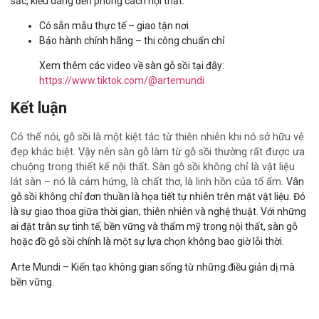
sắc, kiểu dáng đến phong cách nội thất.
Có sẵn mẫu thực tế – giao tận nơi
Bảo hành chính hãng – thi công chuẩn chỉ
Xem thêm các video về sàn gỗ sồi tại đây:
https://www.tiktok.com/@artemundi
Kết luận
Có thể nói, gỗ sồi là một kiệt tác từ thiên nhiên khi nó sở hữu vẻ
đẹp khác biệt. Vậy nên sàn gỗ làm từ gỗ sồi thường rất được ưa
chuộng trong thiết kế nội thất. Sàn gỗ sồi không chỉ là vật liệu
lát sàn – nó là cảm hứng, là chất thơ, là linh hồn của tổ ấm.
Vân
gỗ sồi
không chỉ đơn thuần là họa tiết tự nhiên trên mặt vật liệu. Đó
là sự giao thoa giữa thời gian, thiên nhiên và nghệ thuật. Với những
ai đặt trân sự tinh tế, bền vững và thẩm mỹ trong nội thất, sàn gỗ
hoặc đồ gỗ sồi chính là một sự lựa chọn không bao giờ lỗi thời.
Arte Mundi – Kiến tạo không gian sống từ những điều giản dị mà
bền vững.