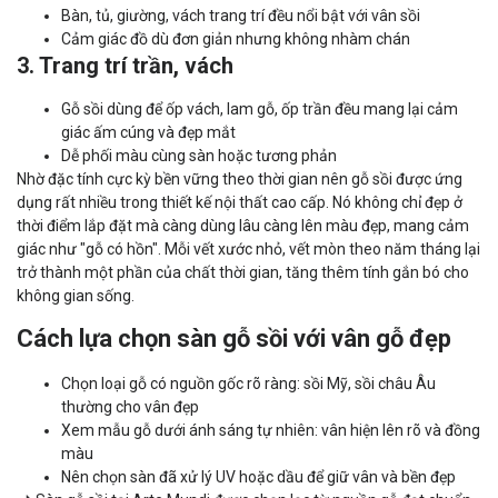
Bàn, tủ, giường, vách trang trí đều nổi bật với vân sồi
Cảm giác đồ dù đơn giản nhưng không nhàm chán
3. Trang trí trần, vách
Gỗ sồi dùng để ốp vách, lam gỗ, ốp trần đều mang lại cảm
giác ấm cúng và đẹp mắt
Dễ phối màu cùng sàn hoặc tương phản
Nhờ đặc tính cực kỳ bền vững theo thời gian nên gỗ sồi được ứng
dụng rất nhiều trong thiết kế nội thất cao cấp. Nó không chỉ đẹp ở
thời điểm lắp đặt mà
càng dùng lâu càng lên màu đẹp
, mang cảm
giác như "gỗ có hồn". Mỗi vết xước nhỏ, vết mòn theo năm tháng lại
trở thành một phần của chất thời gian, tăng thêm tính gắn bó cho
không gian sống.
Cách lựa chọn sàn gỗ sồi với vân gỗ đẹp
Chọn loại gỗ có nguồn gốc rõ ràng: sồi Mỹ, sồi châu Âu
thường cho vân đẹp
Xem mẫu gỗ dưới ánh sáng tự nhiên: vân hiện lên rõ và đồng
màu
Nên chọn sàn đã xử lý UV hoặc dầu để giữ vân và bền đẹp