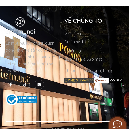
VỀ CHÚNG TÔI
Giới thiệu
Dự án nổi bật
Là một yếu tố trang trí quan
trọng, thiết kế sàn gỗ có khả
Tuyển dụng
năng định hình nên bầu không
Bảo hành & Bảo mật
khí nghệ thuật của toàn bộ
Thương hiệu cùng hệ thống
không gian.