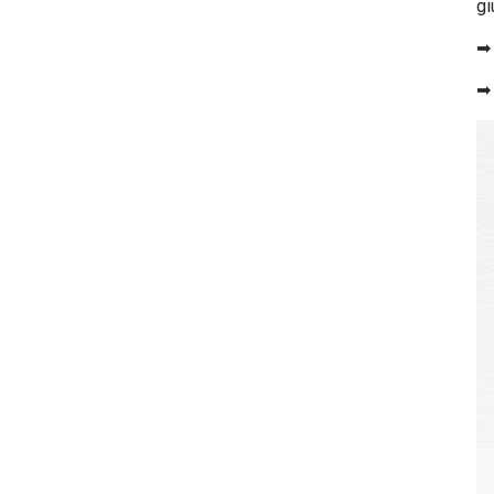
gi
164
12/06/2025