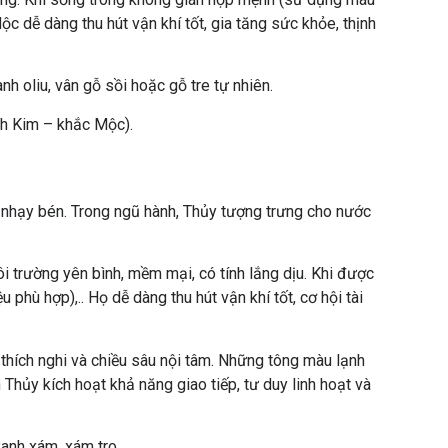
 Mộc dễ dàng thu hút vận khí tốt, gia tăng sức khỏe, thịnh
nh oliu, vân gỗ sồi hoặc gỗ tre tự nhiên.
nh Kim – khắc Mộc).
hạy bén. Trong ngũ hành, Thủy tượng trưng cho nước
i trường yên bình, mềm mại, có tính lắng dịu. Khi được
phù hợp),.. Họ dễ dàng thu hút vận khí tốt, cơ hội tài
thích nghi và chiều sâu nội tâm. Những tông màu lạnh
Thủy kích hoạt khả năng giao tiếp, tư duy linh hoạt và
anh xám, xám tro.