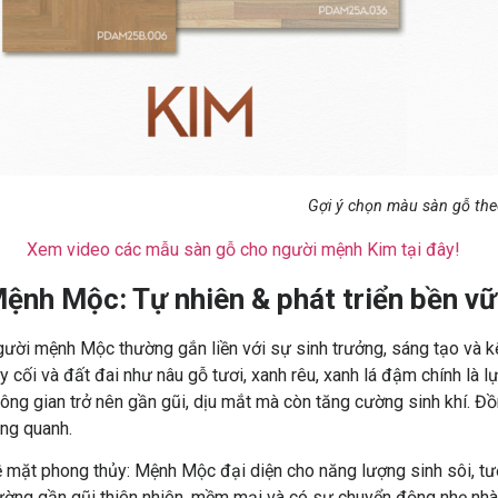
Gợi ý chọn màu sàn gỗ th
Xem video các mẫu sàn gỗ cho người mệnh Kim tại đây!
ệnh Mộc: Tự nhiên & phát triển bền v
ười mệnh Mộc thường gắn liền với sự sinh trưởng, sáng tạo và kết
y cối và đất đai như nâu gỗ tươi, xanh rêu, xanh lá đậm chính là
ông gian trở nên gần gũi, dịu mắt mà còn tăng cường sinh khí. Đồ
ng quanh.
 mặt phong thủy: Mệnh Mộc đại diện cho năng lượng sinh sôi, tươ
ường gần gũi thiên nhiên, mềm mại và có sự chuyển động nhẹ nh