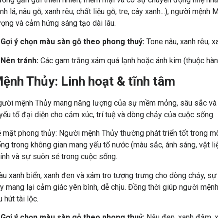
nh lá, nâu gỗ, xanh rêu; chất liệu gỗ, tre, cây xanh...), người mệnh
ợng và cảm hứng sáng tạo dài lâu.
➡
Gợi ý chọn màu sàn gỗ theo phong thuỷ:
Tone nâu, xanh rêu, xa
➡
Nên tránh:
Các gam trắng xám quá lạnh hoặc ánh kim (thuộc hà
ệnh Thủy: Linh hoạt & tĩnh tâm
ười mệnh Thủy mang năng lượng của sự mềm mỏng, sâu sắc và n
yếu tố đại diện cho cảm xúc, trí tuệ và dòng chảy của cuộc sống.
 mặt phong thủy: Người mệnh Thủy thường phát triển tốt trong mô
ng trong không gian mang yếu tố nước (màu sắc, ánh sáng, vật liệu 
ính và sự suôn sẻ trong cuộc sống.
u xanh biển, xanh đen và xám tro tượng trưng cho dòng chảy, sự 
y mang lại cảm giác yên bình, dễ chịu. Đồng thời giúp người mệnh 
u hút tài lộc.
➡
Gợi ý chọn màu sàn gỗ theo phong thuỷ:
Nâu đen, xanh đậm, x