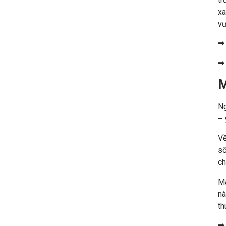
xa
vư
M
Ng
– 
Về
số
ch
Mà
nà
th