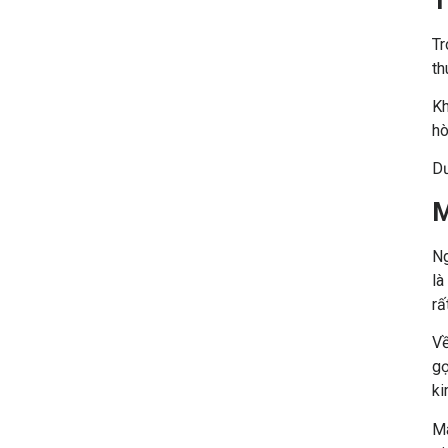
Tr
th
Sàn Gỗ Cho Hệ Thống Sưởi Sàn
Kh
– Chọn Loại Nào Để An Toàn Và
hò
Bền Đẹp?
Dư
146
25/06/2025
M
Ng
là
rấ
Về
gọ
ki
Giải Đáp 5 Câu Hỏi Thường Gặp
Mà
Khi Chọn Mua Sàn Gỗ