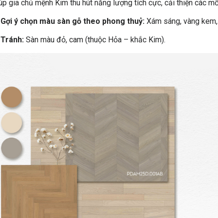
úp gia chủ mệnh Kim thu hút năng lượng tích cực, cải thiện các m
➡
Gợi ý chọn màu sàn gỗ theo phong thuỷ:
Xám sáng, vàng kem, 
➡
Tránh:
Sàn màu đỏ, cam (thuộc Hỏa – khắc Kim).