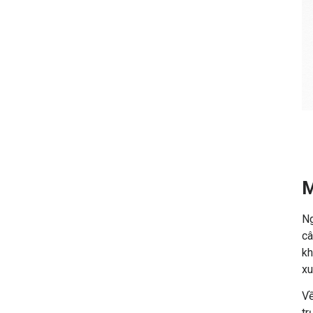
M
Ng
câ
kh
xu
Về
tr