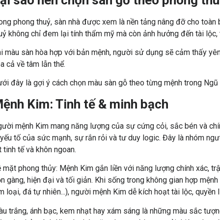
ong phong thuỷ, sàn nhà được xem là nền tảng nâng đỡ cho toàn
uỷ không chỉ đem lại tính thẩm mỹ mà còn ảnh hưởng đến tài lộc, 
i màu sàn hòa hợp với bản mệnh, người sử dụng sẽ cảm thấy yên 
a cả về tâm lẫn thể.
ới đây là gợi ý cách chọn màu sàn gỗ theo từng mệnh trong Ngũ 
ệnh Kim: Tinh tế & minh bạch
ười mệnh Kim mang năng lượng của sự cứng cỏi, sắc bén và chính
 yếu tố của sức mạnh, sự rắn rỏi và tư duy logic. Đây là nhóm n
t tinh tế và khôn ngoan.
 mặt phong thủy:
Mệnh Kim gắn liền với năng lượng chính xác, trật
n gàng, hiện đại và tối giản. Khi sống trong không gian hợp mệnh
m loại, đá tự nhiên...), người mệnh Kim dễ kích hoạt tài lộc, quyền 
u trắng, ánh bạc, kem nhạt hay xám sáng là những màu sắc tượng 