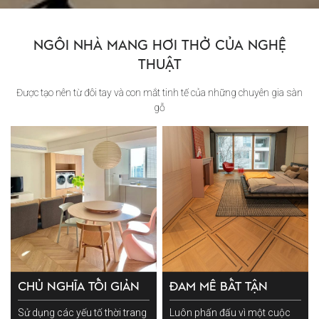
NGÔI NHÀ MANG HƠI THỞ CỦA NGHỆ
THUẬT
Được tạo nên từ đôi tay và con mắt tinh tế của những chuyên gia sàn
gỗ
CHỦ NGHĨA TỐI GIẢN
ĐAM MÊ BẤT TẬN
Sử dụng các yếu tố thời trang
Luôn phấn đấu vì một cuộc