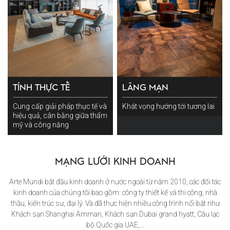
TÍNH THỰC TẾ
LÃNG MẠN
Cung cấp giải pháp thực tế và
Khát vọng hướng tới tương lai
hiệu quả, cân bằng giữa thẩm
mỹ và công năng
MẠNG LƯỚI KINH DOANH
Arte Mundi bắt đầu kinh doanh ở nước ngoài từ năm 2010, các đối tác
kinh doanh của chúng tôi bao gồm: công ty thiết kế và thi công, nhà
thầu, kiến trúc sư, đại lý. Và đã thực hiện nhiều công trình nổi bật như
Khách sạn Shanghai Amman, Khách sạn Dubai grand hyatt, Câu lạc
bộ Quốc gia UAE,…