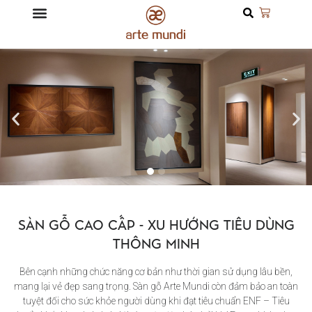
SÀN GỖ CAO CẤP - XU HƯỚNG TIÊU DÙNG
THÔNG MINH
Bên cạnh những chức năng cơ bản như thời gian sử dụng lâu bền,
mang lại vẻ đẹp sang trọng. Sàn gỗ Arte Mundi còn đảm bảo an toàn
tuyệt đối cho sức khỏe người dùng khi đạt tiêu chuẩn ENF – Tiêu
SÀN