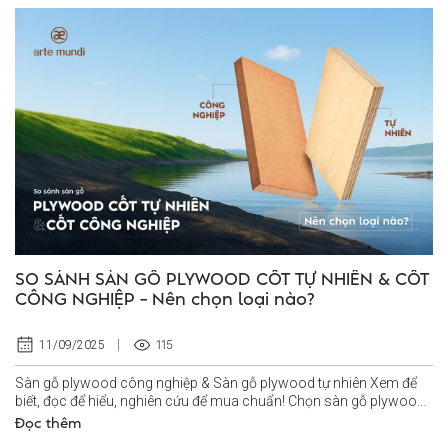
SO SÁNH SÀN GỖ PLYWOOD CỐT TỰ NHIÊN & CỐT
CÔNG NGHIỆP – Nên chọn loại nào?
115
11/09/2025
Sàn gỗ plywood công nghiệp & Sàn gỗ plywood tự nhiên Xem để
biết, đọc để hiểu, nghiên cứu để mua chuẩn! Chọn sàn gỗ plywood
cốt tự nhiên hay...
Đọc thêm