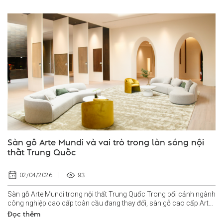
Sàn gỗ Arte Mundi và vai trò trong làn sóng nội
thất Trung Quốc
93
02/04/2026
Sàn gỗ Arte Mundi trong nội thất Trung Quốc Trong bối cảnh ngành
công nghiệp cao cấp toàn cầu đang thay đổi, sàn gỗ cao cấp Arte
Mundi nổi lên...
Đọc thêm