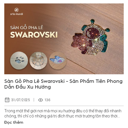
Sàn Gỗ Pha Lê Swarovski – Sản Phẩm Tiên Phong
Dẫn Đầu Xu Hướng
136
31/07/2025
Trong một thế giới nơi mà mọi xu hướng đều có thể thay đổi nhanh
chóng, thì chỉ có những giá trị đích thực mới trường tồn theo thời
gian...
Đọc thêm