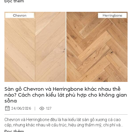
Đọc thêm
Sàn gỗ Chevron và Herringbone khác nhau thế
nào? Cách chọn kiểu lát phù hợp cho không gian
sống
127
24/06/2026
Chevron và Herringbone đều là hai kiểu lát sàn gỗ xương cá cao
cấp, nhưng khác nhau về cấu trúc, hiệu ứng thẩm mỹ, chi phí và
yêu cầu thi...
Đọc thêm