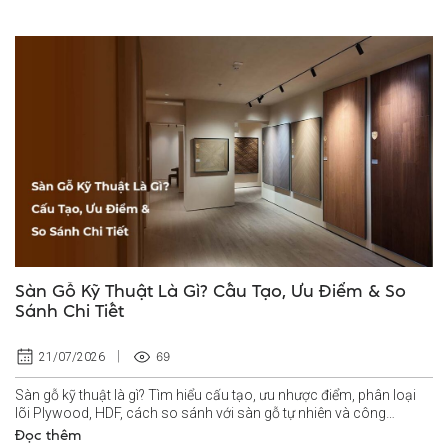
Sàn Gỗ Kỹ Thuật Là Gì? Cấu Tạo, Ưu Điểm & So
Sánh Chi Tiết
69
21/07/2026
Sàn gỗ kỹ thuật là gì? Tìm hiểu cấu tạo, ưu nhược điểm, phân loại
lõi Plywood, HDF, cách so sánh với sàn gỗ tự nhiên và công
nghiệp.
Đọc thêm