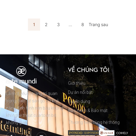
1
2
3
…
8
Trang sau
VỀ CHÚNG TÔI
Giới thiệu
Dự án nổi bật
Là một yếu tố trang trí quan
trọng, thiết kế sàn gỗ có khả
Tuyển dụng
năng định hình nên bầu không
Bảo hành & Bảo mật
khí nghệ thuật của toàn bộ
Thương hiệu cùng hệ thống
không gian.