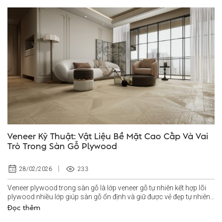
Veneer Kỹ Thuật: Vật Liệu Bề Mặt Cao Cấp Và Vai
Trò Trong Sàn Gỗ Plywood
233
28/02/2026
Veneer plywood trong sàn gỗ là lớp veneer gỗ tự nhiên kết hợp lõi
plywood nhiều lớp giúp sàn gỗ ổn định và giữ được vẻ đẹp tự nhiên
lâu...
Đọc thêm