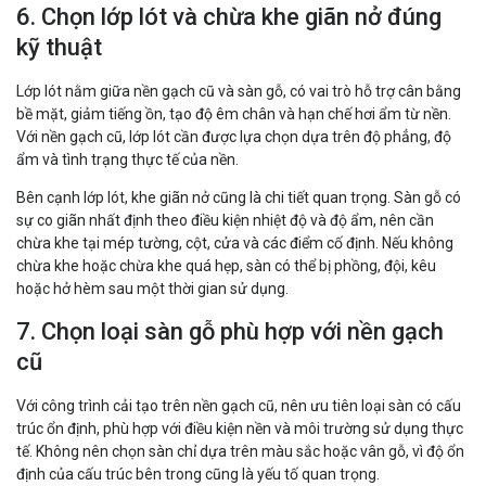
6. Chọn lớp lót và chừa khe giãn nở đúng
kỹ thuật
Lớp lót nằm giữa nền gạch cũ và sàn gỗ, có vai trò hỗ trợ cân bằng
bề mặt, giảm tiếng ồn, tạo độ êm chân và hạn chế hơi ẩm từ nền.
Với nền gạch cũ, lớp lót cần được lựa chọn dựa trên độ phẳng, độ
ẩm và tình trạng thực tế của nền.
Bên cạnh lớp lót, khe giãn nở cũng là chi tiết quan trọng. Sàn gỗ có
sự co giãn nhất định theo điều kiện nhiệt độ và độ ẩm, nên cần
chừa khe tại mép tường, cột, cửa và các điểm cố định. Nếu không
chừa khe hoặc chừa khe quá hẹp, sàn có thể bị phồng, đội, kêu
hoặc hở hèm sau một thời gian sử dụng.
7. Chọn loại sàn gỗ phù hợp với nền gạch
cũ
Với công trình cải tạo trên nền gạch cũ, nên ưu tiên loại sàn có cấu
trúc ổn định, phù hợp với điều kiện nền và môi trường sử dụng thực
tế. Không nên chọn sàn chỉ dựa trên màu sắc hoặc vân gỗ, vì độ ổn
định của cấu trúc bên trong cũng là yếu tố quan trọng.