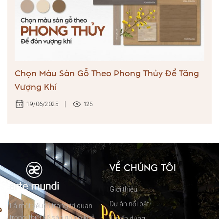
Chọn Màu Sàn Gỗ Theo Phong Thủy Để Tăng
Vượng Khí
125
19/06/2025
VỀ CHÚNG TÔI
Giới thiệu
Dự án nổi bật
Là một yếu tố trang trí quan
trọng, thiết kế sàn gỗ có khả
Tuyển dụng