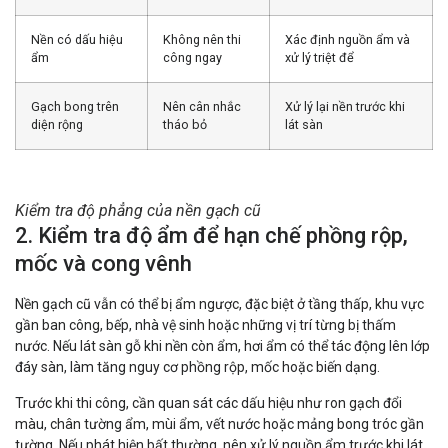
Nền có dấu hiệu
Không nên thi
Xác định nguồn ẩm và
ẩm
công ngay
xử lý triệt để
Gạch bong trên
Nên cân nhắc
Xử lý lại nền trước khi
diện rộng
tháo bỏ
lát sàn
Kiểm tra độ phẳng của nền gạch cũ
2. Kiểm tra độ ẩm để hạn chế phồng rộp,
mốc và cong vênh
Nền gạch cũ vẫn có thể bị ẩm ngược, đặc biệt ở tầng thấp, khu vực
gần ban công, bếp, nhà vệ sinh hoặc những vị trí từng bị thấm
nước. Nếu lát sàn gỗ khi nền còn ẩm, hơi ẩm có thể tác động lên lớp
đáy sàn, làm tăng nguy cơ phồng rộp, mốc hoặc biến dạng.
Trước khi thi công, cần quan sát các dấu hiệu như ron gạch đổi
màu, chân tường ẩm, mùi ẩm, vết nước hoặc mảng bong tróc gần
tường. Nếu phát hiện bất thường, nên xử lý nguồn ẩm trước khi lát