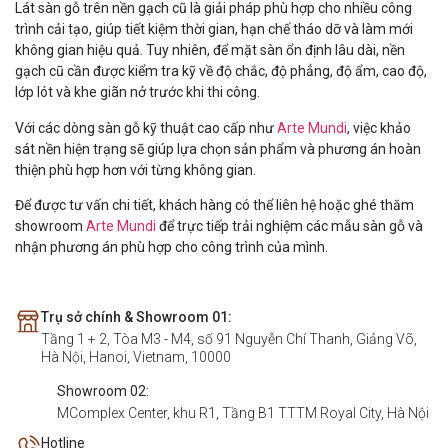
Lát sàn gỗ trên nền gạch cũ là giải pháp phù hợp cho nhiều công
trình cải tạo, giúp tiết kiệm thời gian, hạn chế tháo dỡ và làm mới
không gian hiệu quả. Tuy nhiên, để mặt sàn ổn định lâu dài, nền
gạch cũ cần được kiểm tra kỹ về độ chắc, độ phẳng, độ ẩm, cao độ,
lớp lót và khe giãn nở trước khi thi công.
Với các dòng sàn gỗ kỹ thuật cao cấp như
Arte Mundi
, việc khảo
sát nền hiện trạng sẽ giúp lựa chọn sản phẩm và phương án hoàn
thiện phù hợp hơn với từng không gian.
Để được tư vấn chi tiết, khách hàng có thể liên hệ hoặc ghé thăm
showroom
Arte Mundi
để trực tiếp trải nghiệm các mẫu sàn gỗ và
nhận phương án phù hợp cho công trình của mình.
Trụ sở chính & Showroom 01:
Tầng 1 + 2, Tòa M3 - M4, số 91 Nguyễn Chí Thanh, Giảng Võ,
Hà Nội, Hanoi, Vietnam, 10000
Showroom 02:
MComplex Center, khu R1, Tầng B1 TTTM Royal City, Hà Nội
Hotline