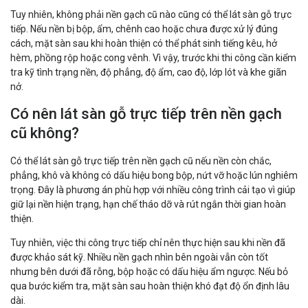
Tuy nhiên, không phải nền gạch cũ nào cũng có thể lát sàn gỗ trực
tiếp. Nếu nền bị bộp, ẩm, chênh cao hoặc chưa được xử lý đúng
cách, mặt sàn sau khi hoàn thiện có thể phát sinh tiếng kêu, hở
hèm, phồng rộp hoặc cong vênh. Vì vậy, trước khi thi công cần kiểm
tra kỹ tình trạng nền, độ phẳng, độ ẩm, cao độ, lớp lót và khe giãn
nở.
Có nên lát sàn gỗ trực tiếp trên nền gạch
cũ không?
Có thể lát sàn gỗ trực tiếp trên nền gạch cũ nếu nền còn chắc,
phẳng, khô và không có dấu hiệu bong bộp, nứt vỡ hoặc lún nghiêm
trọng. Đây là phương án phù hợp với nhiều công trình cải tạo vì giúp
giữ lại nền hiện trạng, hạn chế tháo dỡ và rút ngắn thời gian hoàn
thiện.
Tuy nhiên, việc thi công trực tiếp chỉ nên thực hiện sau khi nền đã
được khảo sát kỹ. Nhiều nền gạch nhìn bên ngoài vẫn còn tốt
nhưng bên dưới đã rỗng, bộp hoặc có dấu hiệu ẩm ngược. Nếu bỏ
qua bước kiểm tra, mặt sàn sau hoàn thiện khó đạt độ ổn định lâu
dài.