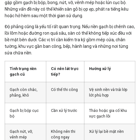
gặp gồm gạch bị bộp, bong, nứt, vỡ, vênh mép hoặc lún cục bộ.
Những vấn đề này có thể khiến sàn gỗ bị ọp ẹp, phát ra tiếng kêu
hoặc hở hèm sau một thời gian sử dụng.
Độ phẳng cũng là yếu tố rất quan trọng. Nếu nền gạch bị chênh cao,
lồi lõm hoặc đường ron quá sâu, sàn có thể không tiếp xúc đều với
bề mặt bên dưới. Các vị trí cần kiểm tra kỹ gồm mép cửa, chân
tường, khu vực gần ban công, bếp, hành lang và những nơi từng
sửa chữa nền.
Tình trạng nền
Có nên lát trực
Hướng xử lý
gạch cũ
tiếp?
Gạch còn chắc,
Có thể thi công
Vệ sinh nền và trải lớp
phẳng, khô
lót phù hợp
Gạch bị bộp cục
Cần xử lý trước
Tháo hoặc gia cố khu
bộ
vực gạch lỗi
Gạch nứt, vỡ,
Không nên thi
Xử lý lại bề mặt nền
vênh mép
công ngay