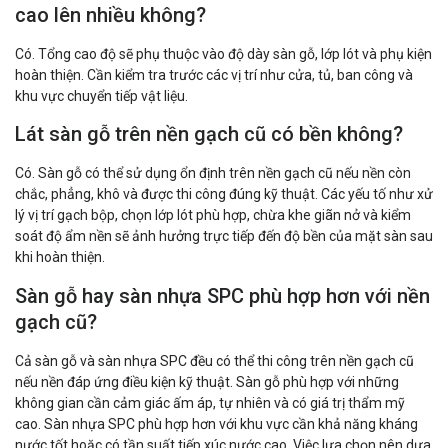
cao lên nhiều không?
Có. Tổng cao độ sẽ phụ thuộc vào độ dày sàn gỗ, lớp lót và phụ kiện
hoàn thiện. Cần kiểm tra trước các vị trí như cửa, tủ, ban công và
khu vực chuyển tiếp vật liệu.
Lát sàn gỗ trên nền gạch cũ có bền không?
Có. Sàn gỗ có thể sử dụng ổn định trên nền gạch cũ nếu nền còn
chắc, phẳng, khô và được thi công đúng kỹ thuật. Các yếu tố như xử
lý vị trí gạch bộp, chọn lớp lót phù hợp, chừa khe giãn nở và kiểm
soát độ ẩm nền sẽ ảnh hưởng trực tiếp đến độ bền của mặt sàn sau
khi hoàn thiện.
Sàn gỗ hay sàn nhựa SPC phù hợp hơn với nền
gạch cũ?
Cả sàn gỗ và sàn nhựa SPC đều có thể thi công trên nền gạch cũ
nếu nền đáp ứng điều kiện kỹ thuật. Sàn gỗ phù hợp với những
không gian cần cảm giác ấm áp, tự nhiên và có giá trị thẩm mỹ
cao. Sàn nhựa SPC phù hợp hơn với khu vực cần khả năng kháng
nước tốt hoặc có tần suất tiếp xúc nước cao. Việc lựa chọn nên dựa