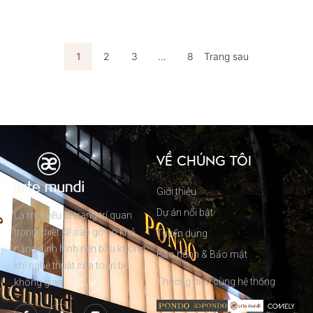
1
2
3
…
8
Trang sau
VỀ CHÚNG TÔI
Giới thiệu
Dự án nổi bật
Là một yếu tố trang trí quan
trọng, thiết kế sàn gỗ có khả
Tuyển dụng
năng định hình nên bầu không
Bảo hành & Bảo mật
khí nghệ thuật của toàn bộ
Thương hiệu cùng hệ thống
không gian.