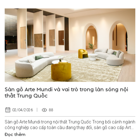
Sàn gỗ Arte Mundi và vai trò trong làn sóng nội
thất Trung Quốc
88
02/04/2026
Sàn gỗ Arte Mundi trong nội thất Trung Quốc Trong bối cảnh ngành
công nghiệp cao cấp toàn cầu đang thay đổi, sàn gỗ cao cấp Arte
Mundi nổi lên...
Đọc thêm