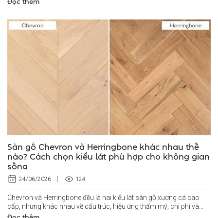
Đọc thêm
Sàn gỗ Chevron và Herringbone khác nhau thế
nào? Cách chọn kiểu lát phù hợp cho không gian
sống
124
24/06/2026
Chevron và Herringbone đều là hai kiểu lát sàn gỗ xương cá cao
cấp, nhưng khác nhau về cấu trúc, hiệu ứng thẩm mỹ, chi phí và
yêu cầu thi...
Đọc thêm