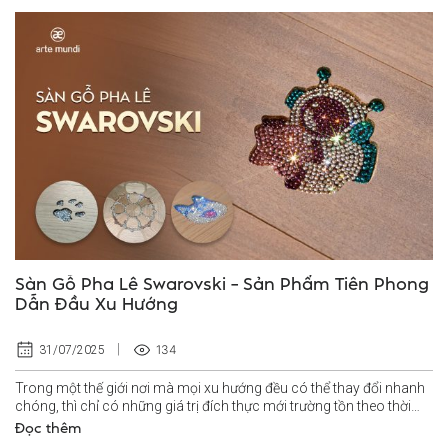
Sàn Gỗ Pha Lê Swarovski – Sản Phẩm Tiên Phong
Dẫn Đầu Xu Hướng
134
31/07/2025
Trong một thế giới nơi mà mọi xu hướng đều có thể thay đổi nhanh
chóng, thì chỉ có những giá trị đích thực mới trường tồn theo thời
gian...
Đọc thêm