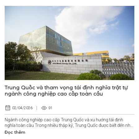
Trung Quốc và tham vọng tái định nghĩa trật tự
ngành công nghiệp cao cấp toàn cầu
91
02/04/2026
Ngành công nghiệp cao cấp Trung Quốc và xu hướng tái định
nghĩa toàn cầu Trong nhiều thập kỷ, Trung Quốc được biết đến như
“công xưởng của thế giới”...
Đọc thêm