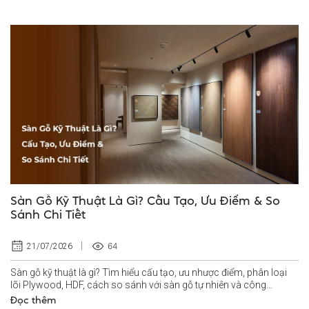
Sàn Gỗ Kỹ Thuật Là Gì? Cấu Tạo, Ưu Điểm & So
Sánh Chi Tiết
64
21/07/2026
Sàn gỗ kỹ thuật là gì? Tìm hiểu cấu tạo, ưu nhược điểm, phân loại
lõi Plywood, HDF, cách so sánh với sàn gỗ tự nhiên và công
nghiệp.
Đọc thêm