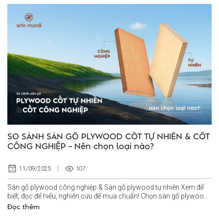
SO SÁNH SÀN GỖ PLYWOOD CỐT TỰ NHIÊN & CỐT
CÔNG NGHIỆP – Nên chọn loại nào?
107
11/09/2025
Sàn gỗ plywood công nghiệp & Sàn gỗ plywood tự nhiên Xem để
biết, đọc để hiểu, nghiên cứu để mua chuẩn! Chọn sàn gỗ plywood
cốt tự nhiên hay...
Đọc thêm