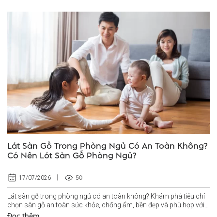
Lát Sàn Gỗ Trong Phòng Ngủ Có An Toàn Không?
Có Nên Lót Sàn Gỗ Phòng Ngủ?
50
17/07/2026
Lát sàn gỗ trong phòng ngủ có an toàn không? Khám phá tiêu chí
chọn sàn gỗ an toàn sức khỏe, chống ẩm, bền đẹp và phù hợp với
không...
Đọc thêm