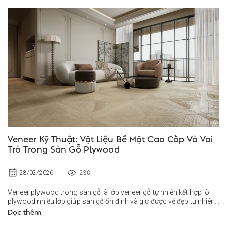
Veneer Kỹ Thuật: Vật Liệu Bề Mặt Cao Cấp Và Vai
Trò Trong Sàn Gỗ Plywood
230
28/02/2026
Veneer plywood trong sàn gỗ là lớp veneer gỗ tự nhiên kết hợp lõi
plywood nhiều lớp giúp sàn gỗ ổn định và giữ được vẻ đẹp tự nhiên
lâu...
Đọc thêm