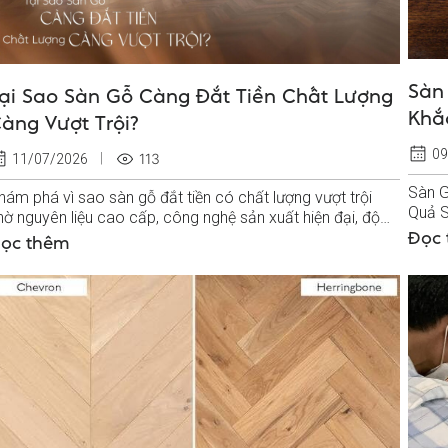
Sàn
ại Sao Sàn Gỗ Càng Đắt Tiền Chất Lượng
Khắ
àng Vượt Trội?
09
113
11/07/2026
Sàn G
hám phá vì sao sàn gỗ đắt tiền có chất lượng vượt trội
Quả S
hờ nguyên liệu cao cấp, công nghệ sản xuất hiện đại, độ
thiểu 
ền cao và giá trị...
Đọc
ọc thêm