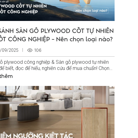
SÁNH SÀN GỖ PLYWOOD CỐT TỰ NHIÊN
ỐT CÔNG NGHIỆP – Nên chọn loại nào?
106
/09/2025
ỗ plywood công nghiệp & Sàn gỗ plywood tự nhiên
ể biết, đọc để hiểu, nghiên cứu để mua chuẩn! Chọn
ỗ plywood cốt tự nhiên hay...
 thêm