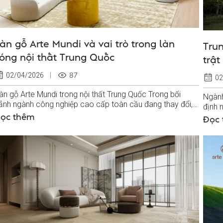
àn gỗ Arte Mundi và vai trò trong làn
Tru
óng nội thất Trung Quốc
trậ
cầu
87
02/04/2026
02
àn gỗ Arte Mundi trong nội thất Trung Quốc Trong bối
Ngành
ảnh ngành công nghiệp cao cấp toàn cầu đang thay đổi,
định 
àn gỗ cao cấp Arte Mundi nổi lên...
biết 
ọc thêm
Đọc