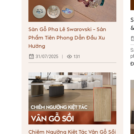
S
&
Sàn Gỗ Pha Lê Swarovski – Sản
Phẩm Tiên Phong Dẫn Đầu Xu
Hướng
S
p
131
31/07/2025
n
Đ
Chiêm Ngưỡng Kiệt Tác Vân Gỗ Sồi