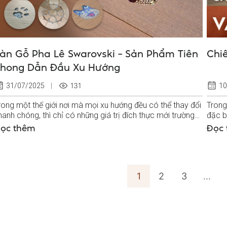
àn Gỗ Pha Lê Swarovski – Sản Phẩm Tiên
Chi
hong Dẫn Đầu Xu Hướng
131
31/07/2025
10
rong một thế giới nơi mà mọi xu hướng đều có thể thay đổi
Trong 
hanh chóng, thì chỉ có những giá trị đích thực mới trường
đặc b
ồn theo thời gian...
sở hữu
ọc thêm
Đọc
1
2
3
…