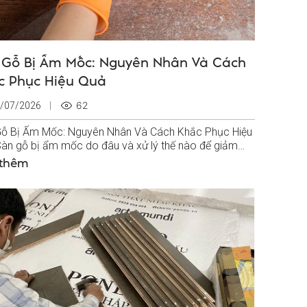
 Gỗ Bị Ẩm Mốc: Nguyên Nhân Và Cách
c Phục Hiệu Quả
62
/07/2026
ỗ Bị Ẩm Mốc: Nguyên Nhân Và Cách Khắc Phục Hiệu
àn gỗ bị ẩm mốc do đâu và xử lý thế nào để giảm
nguy cơ...
 thêm