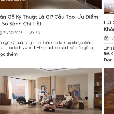
àn Gỗ Kỹ Thuật Là Gì? Cấu Tạo, Ưu Điểm
Lát
 So Sánh Chi Tiết
Khô
63
21/07/2026
17
àn gỗ kỹ thuật là gì? Tìm hiểu cấu tạo, ưu nhược điểm,
hân loại lõi Plywood, HDF, cách so sánh với sàn gỗ tự
Lát s
hiên và công nghiệp.
tiêu 
ọc thêm
và ph
Đọc