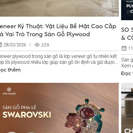
eneer Kỹ Thuật: Vật Liệu Bề Mặt Cao Cấp
SO 
à Vai Trò Trong Sàn Gỗ Plywood
& C
229
28/02/2026
11
eneer plywood trong sàn gỗ là lớp veneer gỗ tự nhiên kết
Sàn g
ợp lõi plywood nhiều lớp giúp sàn gỗ ổn định và giữ được
Xem đ
ẻ đẹp tự nhiên lâu...
ọc thêm
sàn g
Đọc