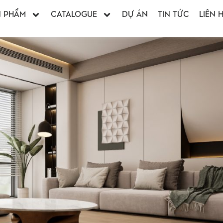
N PHẨM
CATALOGUE
DỰ ÁN
TIN TỨC
LIÊN 