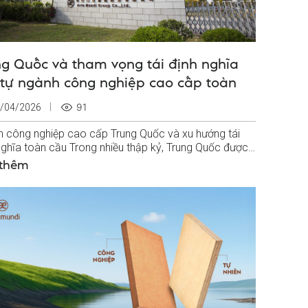
ng Quốc và tham vọng tái định nghĩa
t tự ngành công nghiệp cao cấp toàn
91
/04/2026
 công nghiệp cao cấp Trung Quốc và xu hướng tái
nghĩa toàn cầu Trong nhiều thập kỷ, Trung Quốc được
đến như “công xưởng của thế giới”...
 thêm