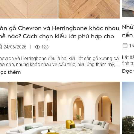
Nhữn
àn gỗ Chevron và Herringbone khác nhau
nền
hế nào? Cách chọn kiểu lát phù hợp cho
hông gian sống
15
123
24/06/2026
Lát s
hevron và Herringbone đều là hai kiểu lát sàn gỗ xương cá
tình 
ao cấp, nhưng khác nhau về cấu trúc, hiệu ứng thẩm mỹ,
bảo s
hi phí và yêu cầu thi...
Đọc
ọc thêm