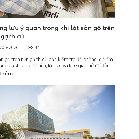
g lưu ý quan trọng khi lát sàn gỗ trên
 gạch cũ
84
/06/2026
àn gỗ trên nền gạch cũ cần kiểm tra độ phẳng, độ ẩm,
trạng gạch, cao độ nền, lớp lót và khe giãn nở để đảm
àn...
 thêm