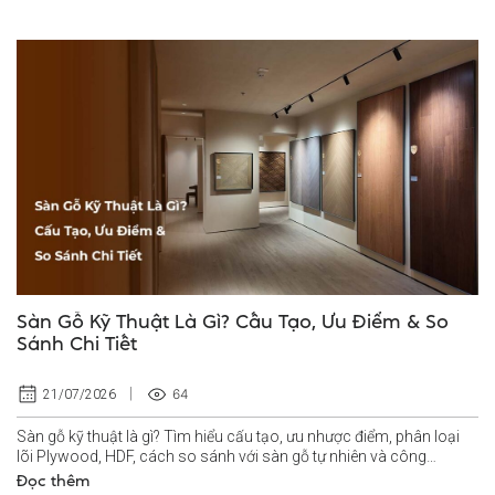
Sàn Gỗ Kỹ Thuật Là Gì? Cấu Tạo, Ưu Điểm & So
Sánh Chi Tiết
64
21/07/2026
Sàn gỗ kỹ thuật là gì? Tìm hiểu cấu tạo, ưu nhược điểm, phân loại
lõi Plywood, HDF, cách so sánh với sàn gỗ tự nhiên và công
nghiệp.
Đọc thêm