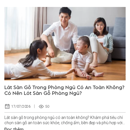
Lát Sàn Gỗ Trong Phòng Ngủ Có An Toàn Không?
Có Nên Lót Sàn Gỗ Phòng Ngủ?
50
17/07/2026
Lát sàn gỗ trong phòng ngủ có an toàn không? Khám phá tiêu chí
chọn sàn gỗ an toàn sức khỏe, chống ẩm, bền đẹp và phù hợp với
không...
Đọc thêm