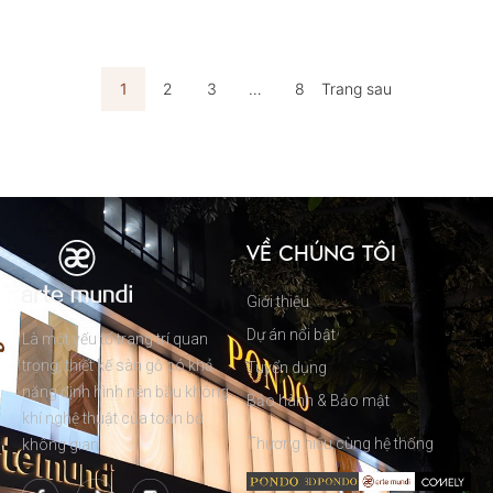
1
2
3
…
8
Trang sau
VỀ CHÚNG TÔI
Giới thiệu
Dự án nổi bật
Là một yếu tố trang trí quan
trọng, thiết kế sàn gỗ có khả
Tuyển dụng
năng định hình nên bầu không
Bảo hành & Bảo mật
khí nghệ thuật của toàn bộ
Thương hiệu cùng hệ thống
không gian.