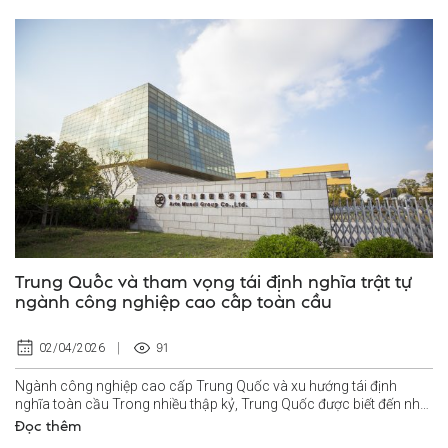
Trung Quốc và tham vọng tái định nghĩa trật tự
ngành công nghiệp cao cấp toàn cầu
91
02/04/2026
Ngành công nghiệp cao cấp Trung Quốc và xu hướng tái định
nghĩa toàn cầu Trong nhiều thập kỷ, Trung Quốc được biết đến như
“công xưởng của thế giới”...
Đọc thêm