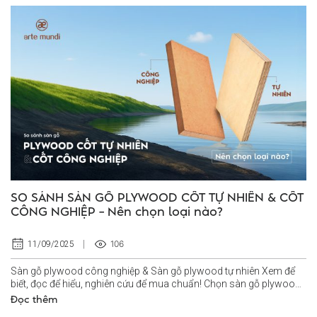
SO SÁNH SÀN GỖ PLYWOOD CỐT TỰ NHIÊN & CỐT
CÔNG NGHIỆP – Nên chọn loại nào?
106
11/09/2025
Sàn gỗ plywood công nghiệp & Sàn gỗ plywood tự nhiên Xem để
biết, đọc để hiểu, nghiên cứu để mua chuẩn! Chọn sàn gỗ plywood
cốt tự nhiên hay...
Đọc thêm