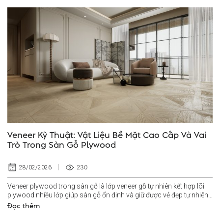
Veneer Kỹ Thuật: Vật Liệu Bề Mặt Cao Cấp Và Vai
Trò Trong Sàn Gỗ Plywood
230
28/02/2026
Veneer plywood trong sàn gỗ là lớp veneer gỗ tự nhiên kết hợp lõi
plywood nhiều lớp giúp sàn gỗ ổn định và giữ được vẻ đẹp tự nhiên
lâu...
Đọc thêm