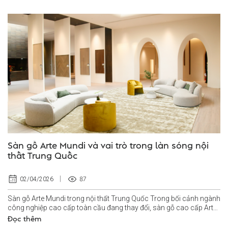
Sàn gỗ Arte Mundi và vai trò trong làn sóng nội
thất Trung Quốc
87
02/04/2026
Sàn gỗ Arte Mundi trong nội thất Trung Quốc Trong bối cảnh ngành
công nghiệp cao cấp toàn cầu đang thay đổi, sàn gỗ cao cấp Arte
Mundi nổi lên...
Đọc thêm