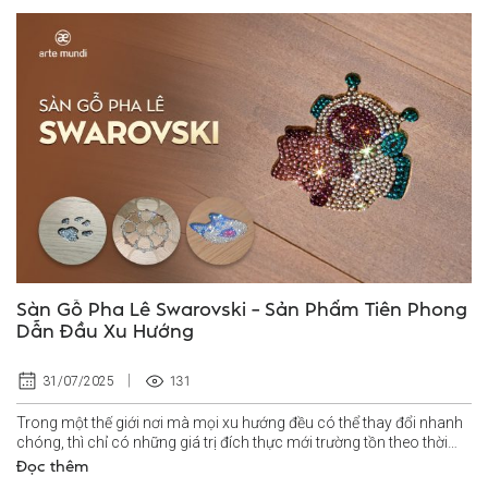
Sàn Gỗ Pha Lê Swarovski – Sản Phẩm Tiên Phong
Dẫn Đầu Xu Hướng
131
31/07/2025
Trong một thế giới nơi mà mọi xu hướng đều có thể thay đổi nhanh
chóng, thì chỉ có những giá trị đích thực mới trường tồn theo thời
gian...
Đọc thêm