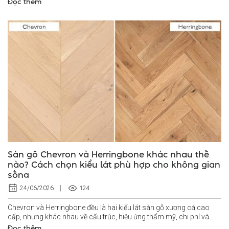
Đọc thêm
Sàn gỗ Chevron và Herringbone khác nhau thế
nào? Cách chọn kiểu lát phù hợp cho không gian
sống
124
24/06/2026
Chevron và Herringbone đều là hai kiểu lát sàn gỗ xương cá cao
cấp, nhưng khác nhau về cấu trúc, hiệu ứng thẩm mỹ, chi phí và
yêu cầu thi...
Đọc thêm