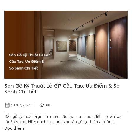
Sàn Gỗ Kỹ Thuật Là Gì? Cấu Tạo, Ưu Điểm & So
Sánh Chi Tiết
66
21/07/2026
Sàn gỗ kỹ thuật là gì? Tìm hiểu cấu tạo, ưu nhược điểm, phân loại
lõi Plywood, HDF, cách so sánh với sàn gỗ tự nhiên và công
nghiệp.
Đọc thêm