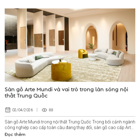
Sàn gỗ Arte Mundi và vai trò trong làn sóng nội
thất Trung Quốc
88
02/04/2026
Sàn gỗ Arte Mundi trong nội thất Trung Quốc Trong bối cảnh ngành
công nghiệp cao cấp toàn cầu đang thay đổi, sàn gỗ cao cấp Arte
Mundi nổi lên...
Đọc thêm