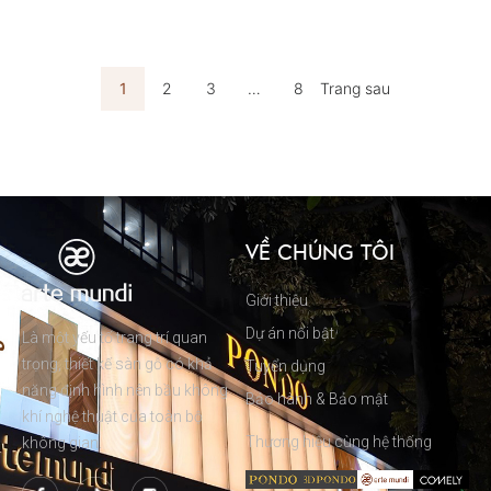
1
2
3
…
8
Trang sau
VỀ CHÚNG TÔI
Giới thiệu
Dự án nổi bật
Là một yếu tố trang trí quan
trọng, thiết kế sàn gỗ có khả
Tuyển dụng
năng định hình nên bầu không
Bảo hành & Bảo mật
khí nghệ thuật của toàn bộ
Thương hiệu cùng hệ thống
không gian.