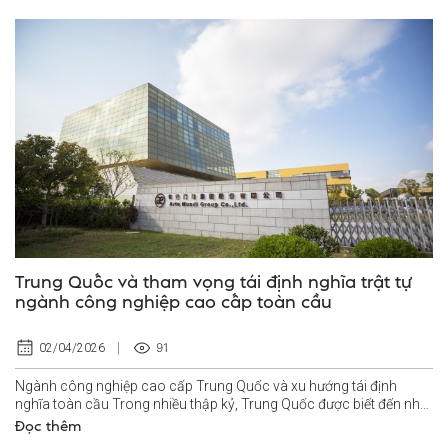
Trung Quốc và tham vọng tái định nghĩa trật tự
ngành công nghiệp cao cấp toàn cầu
91
02/04/2026
Ngành công nghiệp cao cấp Trung Quốc và xu hướng tái định
nghĩa toàn cầu Trong nhiều thập kỷ, Trung Quốc được biết đến như
“công xưởng của thế giới”...
Đọc thêm