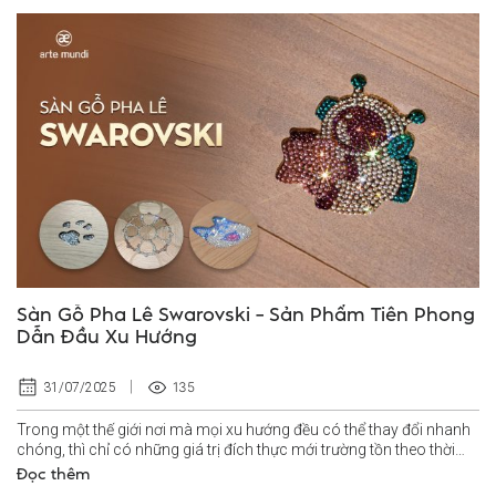
Sàn Gỗ Pha Lê Swarovski – Sản Phẩm Tiên Phong
Dẫn Đầu Xu Hướng
135
31/07/2025
Trong một thế giới nơi mà mọi xu hướng đều có thể thay đổi nhanh
chóng, thì chỉ có những giá trị đích thực mới trường tồn theo thời
gian...
Đọc thêm