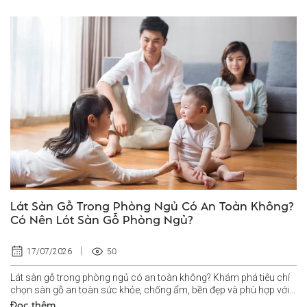
Lát Sàn Gỗ Trong Phòng Ngủ Có An Toàn Không?
Có Nên Lót Sàn Gỗ Phòng Ngủ?
50
17/07/2026
Lát sàn gỗ trong phòng ngủ có an toàn không? Khám phá tiêu chí
chọn sàn gỗ an toàn sức khỏe, chống ẩm, bền đẹp và phù hợp với
không...
Đọc thêm