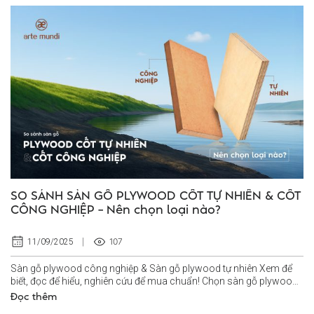
SO SÁNH SÀN GỖ PLYWOOD CỐT TỰ NHIÊN & CỐT
CÔNG NGHIỆP – Nên chọn loại nào?
107
11/09/2025
Sàn gỗ plywood công nghiệp & Sàn gỗ plywood tự nhiên Xem để
biết, đọc để hiểu, nghiên cứu để mua chuẩn! Chọn sàn gỗ plywood
cốt tự nhiên hay...
Đọc thêm