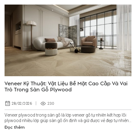
Veneer Kỹ Thuật: Vật Liệu Bề Mặt Cao Cấp Và Vai
Trò Trong Sàn Gỗ Plywood
230
28/02/2026
Veneer plywood trong sàn gỗ là lớp veneer gỗ tự nhiên kết hợp lõi
plywood nhiều lớp giúp sàn gỗ ổn định và giữ được vẻ đẹp tự nhiên
lâu...
Đọc thêm