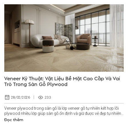
Veneer Kỹ Thuật: Vật Liệu Bề Mặt Cao Cấp Và Vai
Trò Trong Sàn Gỗ Plywood
233
28/02/2026
Veneer plywood trong sàn gỗ là lớp veneer gỗ tự nhiên kết hợp lõi
plywood nhiều lớp giúp sàn gỗ ổn định và giữ được vẻ đẹp tự nhiên
lâu...
Đọc thêm