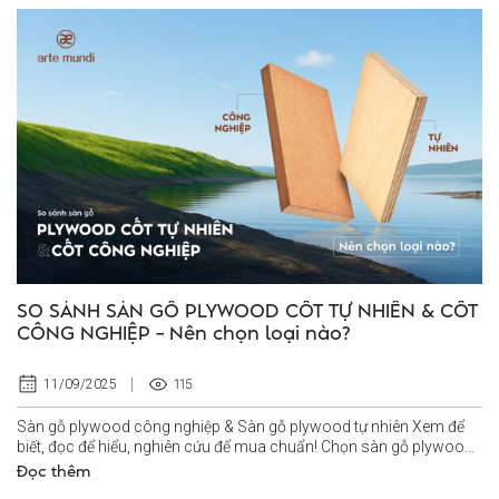
SO SÁNH SÀN GỖ PLYWOOD CỐT TỰ NHIÊN & CỐT
CÔNG NGHIỆP – Nên chọn loại nào?
115
11/09/2025
Sàn gỗ plywood công nghiệp & Sàn gỗ plywood tự nhiên Xem để
biết, đọc để hiểu, nghiên cứu để mua chuẩn! Chọn sàn gỗ plywood
cốt tự nhiên hay...
Đọc thêm