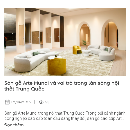
Sàn gỗ Arte Mundi và vai trò trong làn sóng nội
thất Trung Quốc
93
02/04/2026
Sàn gỗ Arte Mundi trong nội thất Trung Quốc Trong bối cảnh ngành
công nghiệp cao cấp toàn cầu đang thay đổi, sàn gỗ cao cấp Arte
Mundi nổi lên...
Đọc thêm