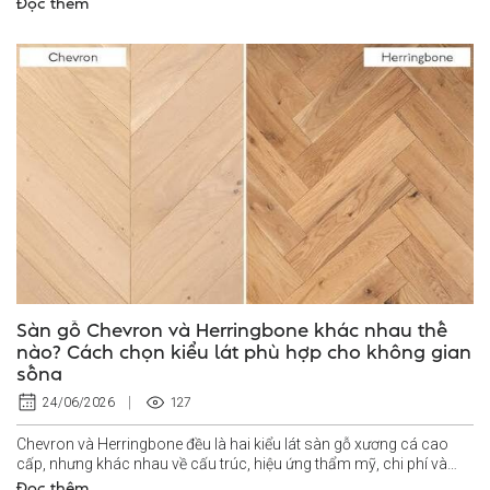
Đọc thêm
Sàn gỗ Chevron và Herringbone khác nhau thế
nào? Cách chọn kiểu lát phù hợp cho không gian
sống
127
24/06/2026
Chevron và Herringbone đều là hai kiểu lát sàn gỗ xương cá cao
cấp, nhưng khác nhau về cấu trúc, hiệu ứng thẩm mỹ, chi phí và
yêu cầu thi...
Đọc thêm