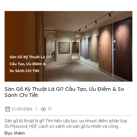
Sàn Gỗ Kỹ Thuật Là Gì? Cấu Tạo, Ưu Điểm & So
Sánh Chi Tiết
71
21/07/2026
Sàn gỗ kỹ thuật là gì? Tìm hiểu cấu tạo, ưu nhược điểm, phân loại
lõi Plywood, HDF, cách so sánh với sàn gỗ tự nhiên và công
nghiệp.
Đọc thêm