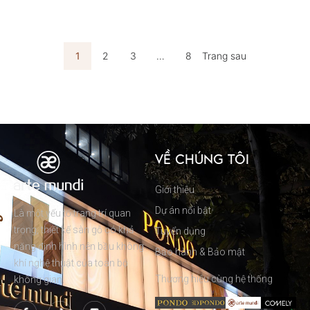
1
2
3
…
8
Trang sau
VỀ CHÚNG TÔI
Giới thiệu
Dự án nổi bật
Là một yếu tố trang trí quan
trọng, thiết kế sàn gỗ có khả
Tuyển dụng
năng định hình nên bầu không
Bảo hành & Bảo mật
khí nghệ thuật của toàn bộ
Thương hiệu cùng hệ thống
không gian.