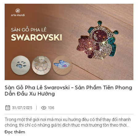
Sàn Gỗ Pha Lê Swarovski – Sản Phẩm Tiên Phong
Dẫn Đầu Xu Hướng
136
31/07/2025
Trong một thế giới nơi mà mọi xu hướng đều có thể thay đổi nhanh
chóng, thì chỉ có những giá trị đích thực mới trường tồn theo thời
gian...
Đọc thêm