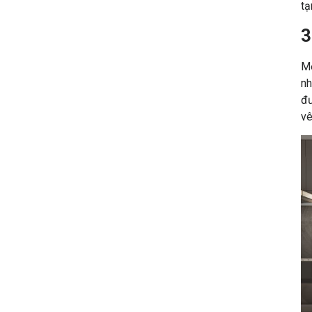
tạ
3
Mộ
nh
đư
vê