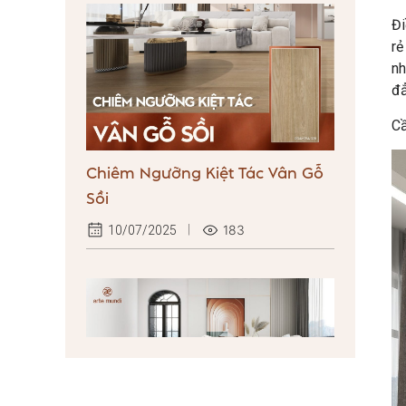
Đi
rẻ
nh
đẳ
Cầ
Chiêm Ngưỡng Kiệt Tác Vân Gỗ
Sồi
183
10/07/2025