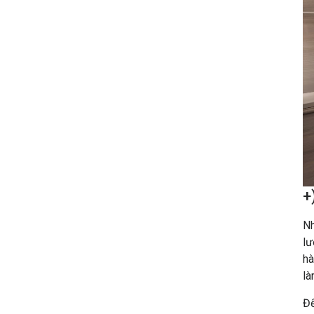
+
Nh
lư
hà
là
Đế