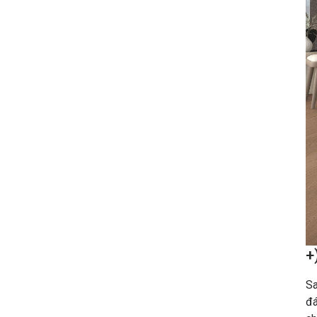
Sàn Gỗ Cho Hệ Thống Sưởi Sàn
– Chọn Loại Nào Để An Toàn Và
Bền Đẹp?
151
25/06/2025
+
Chọn Màu Sàn Gỗ Theo Phong
Sa
Thủy Để Tăng Vượng Khí
đá
125
19/06/2025