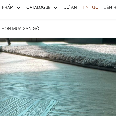
N PHẨM
CATALOGUE
DỰ ÁN
TIN TỨC
LIÊN 
I CHỌN MUA SÀN GỖ