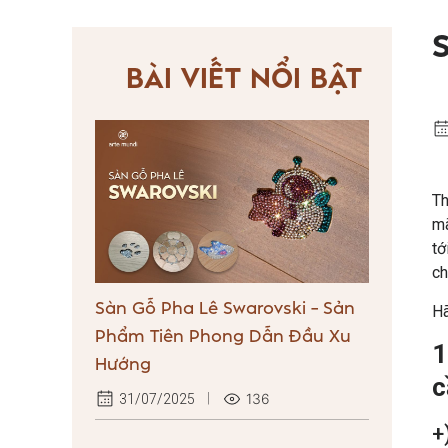
BÀI VIẾT NỔI BẬT
Th
mã
tớ
ch
Sàn Gỗ Pha Lê Swarovski – Sản
Hã
Phẩm Tiên Phong Dẫn Đầu Xu
1
Hướng
c
136
31/07/2025
+