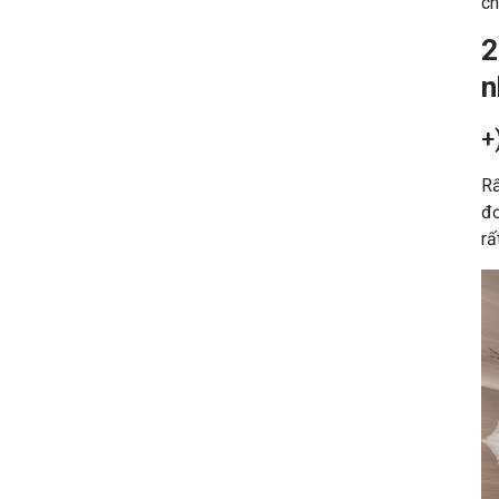
ch
2
n
+
Rấ
đơ
rấ