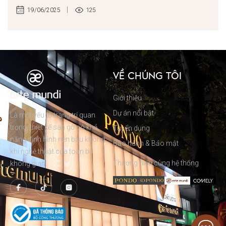
125
19/06/2025
VỀ CHÚNG TÔI
Giới thiệu
Dự án nổi bật
Là một yếu tố trang trí quan
trọng, thiết kế sàn gỗ có khả
Tuyển dụng
năng định hình nên bầu không
Bảo hành & Bảo mật
khí nghệ thuật của toàn bộ
Thương hiệu cùng hệ thống
không gian.