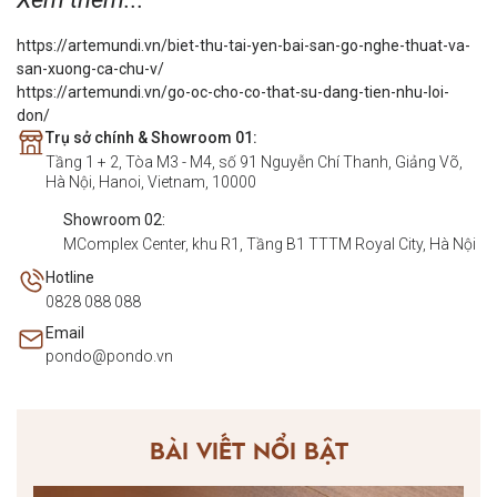
https://artemundi.vn/biet-thu-tai-yen-bai-san-go-nghe-thuat-va-
san-xuong-ca-chu-v/
https://artemundi.vn/go-oc-cho-co-that-su-dang-tien-nhu-loi-
don/
Trụ sở chính & Showroom 01:
Tầng 1 + 2, Tòa M3 - M4, số 91 Nguyễn Chí Thanh, Giảng Võ,
Hà Nội, Hanoi, Vietnam, 10000
Showroom 02:
MComplex Center, khu R1, Tầng B1 TTTM Royal City, Hà Nội
Hotline
0828 088 088
Email
pondo@pondo.vn
BÀI VIẾT NỔI BẬT