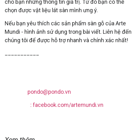
cho bạn những thông tin giá trị. Từ đó bạn có thể
chọn được vật liệu lát sàn mình ưng ý.
Nếu bạn yêu thích các sản phẩm sàn gỗ của Arte
Mundi - hình ảnh sử dụng trong bài viết. Liên hệ đến
chúng tôi để được hỗ trợ nhanh và chính xác nhất!
___________
ARTE MUNDI - SÀN GỖ CAO CẤP
☎️ Hotline: 0828 088 088
💌 Email:
pondo@pondo.vn
🌐 Fanpage
: facebook.com/artemundi.vn
🏠 Địa chỉ: Tầng 4 tòa Eurowindow, 27 Trần Duy
Hưng, P. Trung Hòa, Q. Cầu Giấy, Hà Nội
Xem thêm...