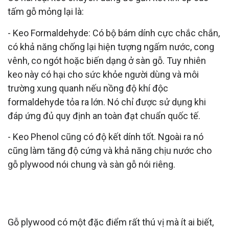
tấm gỗ mỏng lại là:
- Keo Formaldehyde: Có bộ bám dính cực chắc chắn,
có khả năng chống lại hiện tượng ngấm nước, cong
vênh, co ngót hoặc biến dạng ở sàn gỗ. Tuy nhiên
keo này có hại cho sức khỏe người dùng và môi
trường xung quanh nếu nồng độ khí độc
formaldehyde tỏa ra lớn. Nó chỉ được sử dụng khi
đáp ứng đủ quy định an toàn đạt chuẩn quốc tế.
- Keo Phenol cũng có độ kết dính tốt. Ngoài ra nó
cũng làm tăng độ cứng và khả năng chịu nước cho
gỗ plywood nói chung và sàn gỗ nói riêng.
ĐẶC ĐIỂM CỦA GỖ PLYWOOD BẠN NÊN
BIẾT
Gỗ plywood có một đặc điểm rất thú vị mà ít ai biết,