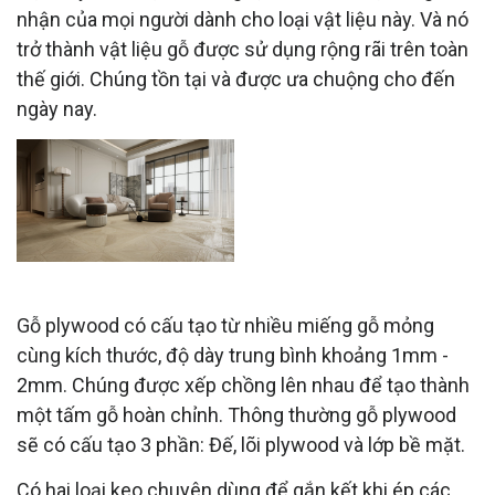
nhận của mọi người dành cho loại vật liệu này. Và nó
trở thành vật liệu gỗ được sử dụng rộng rãi trên toàn
thế giới. Chúng tồn tại và được ưa chuộng cho đến
ngày nay.
CẤU TẠO CỦA TẤM GỖ PLYWOOD
Gỗ plywood có cấu tạo từ nhiều miếng gỗ mỏng
cùng kích thước, độ dày trung bình khoảng 1mm -
2mm. Chúng được xếp chồng lên nhau để tạo thành
một tấm gỗ hoàn chỉnh. Thông thường gỗ plywood
sẽ có cấu tạo 3 phần: Đế, lõi plywood và lớp bề mặt.
Có hai loại keo chuyên dùng để gắn kết khi ép các