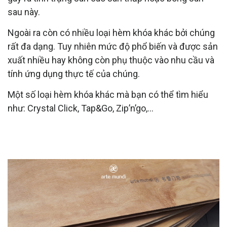
sau này.
Ngoài ra còn có nhiều loại hèm khóa khác bởi chúng
rất đa dạng. Tuy nhiên mức độ phổ biến và được sản
xuất nhiều hay không còn phụ thuộc vào nhu cầu và
tính ứng dụng thực tế của chúng.
Một số loại hèm khóa khác mà bạn có thể tìm hiểu
như: Crystal Click, Tap&Go, Zip’n’go,...
HÈM KHÓA ẢNH HƯỞNG NHƯ NÀO ĐẾN
CHẤT LƯỢNG SÀN GỖ?