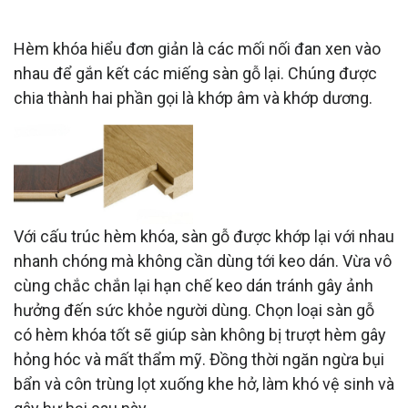
HÈM KHÓA LÀ GÌ?
Hèm khóa hiểu đơn giản là các mối nối đan xen vào
nhau để gắn kết các miếng sàn gỗ lại. Chúng được
chia thành hai phần gọi là khớp âm và khớp dương.
Với cấu trúc hèm khóa, sàn gỗ được khớp lại với nhau
nhanh chóng mà không cần dùng tới keo dán. Vừa vô
cùng chắc chắn lại hạn chế keo dán tránh gây ảnh
hưởng đến sức khỏe người dùng. Chọn loại sàn gỗ
có hèm khóa tốt sẽ giúp sàn không bị trượt hèm gây
hỏng hóc và mất thẩm mỹ. Đồng thời ngăn ngừa bụi
bẩn và côn trùng lọt xuống khe hở, làm khó vệ sinh và