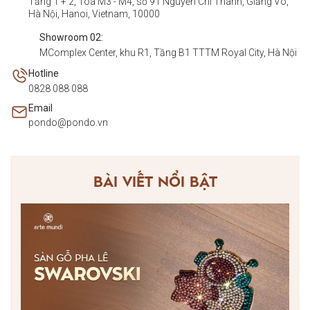
Tầng 1 + 2, Tòa M3 - M4, số 91 Nguyễn Chí Thanh, Giảng Võ,
Hà Nội, Hanoi, Vietnam, 10000
Showroom 02:
MComplex Center, khu R1, Tầng B1 TTTM Royal City, Hà Nội
Hotline
0828 088 088
Email
pondo@pondo.vn
BÀI VIẾT NỔI BẬT