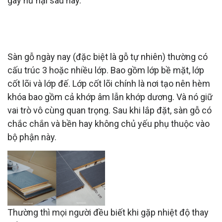
gây hư hại sau này.
VAI TRÒ CỦA HÈM KHÓA TRONG CẤU
TRÚC CỦA SÀN GỖ
Sàn gỗ ngày nay (đặc biệt là gỗ tự nhiên) thường có
cấu trúc 3 hoặc nhiều lớp. Bao gồm lớp bề mặt, lớp
cốt lõi và lớp đế. Lớp cốt lõi chính là nơi tạo nên hèm
khóa bao gồm cả khớp âm lẫn khớp dương. Và nó giữ
vai trò vô cùng quan trọng. Sau khi lắp đặt, sàn gỗ có
chắc chắn và bền hay không chủ yếu phụ thuộc vào
bộ phận này.
Thường thì mọi người đều biết khi gặp nhiệt độ thay