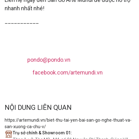
nhanh nhất nhé!
___________
ARTE MUNDI - SÀN GỖ CAO CẤP
☎️ Hotline: 0828 088 088
💌 Email:
pondo@pondo.vn
🌐 Fanpage:
facebook.com/artemundi.vn
🏠 Địa chỉ: Tầng 4 tòa Eurowindow, 27 Trần Duy
Hưng, P. Trung Hòa, Q. Cầu Giấy, Hà Nội
NỘI DUNG LIÊN QUAN
https://artemundi.vn/biet-thu-tai-yen-bai-san-go-nghe-thuat-va-
san-xuong-ca-chu-v/
Trụ sở chính & Showroom 01: