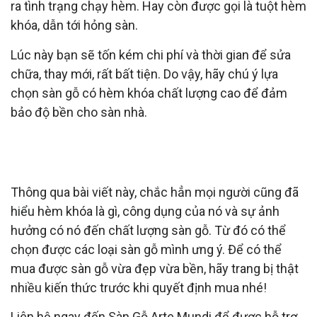
ra tình trạng chạy hèm. Hay còn được gọi là tuột hèm
khóa, dẫn tới hỏng sàn.
Lúc này bạn sẽ tốn kém chi phí và thời gian để sửa
chữa, thay mới, rất bất tiện. Do vậy, hãy chú ý lựa
chọn sàn gỗ có hèm khóa chất lượng cao để đảm
bảo độ bền cho sàn nhà.
TỔNG KẾT
- HÈM KHÓA LÀ GÌ? CÁC LOẠI
HÈM KHÓA Ở SÀN GỖ?
Thông qua bài viết này, chắc hẳn mọi người cũng đã
hiểu hèm khóa là gì, công dụng của nó và sự ảnh
hưởng có nó đến chất lượng sàn gỗ. Từ đó có thể
chọn được các loại sàn gỗ mình ưng ý. Để có thể
mua được sàn gỗ vừa đẹp vừa bền, hãy trang bị thật
nhiều kiến thức trước khi quyết định mua nhé!
Liên hệ ngay đến Sàn Gỗ Arte Mundi để được hỗ trợ