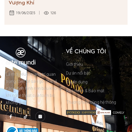
Vượng Khí
126
19/06/2025
VỀ CHÚNG TÔI
Giới thiệu
Dự án nổi bật
Là một yếu tố trang trí quan
trọng, thiết kế sàn gỗ có khả
Tuyển dụng
năng định hình nên bầu không
Bảo hành & Bảo mật
khí nghệ thuật của toàn bộ
Thương hiệu cùng hệ thống
không gian.