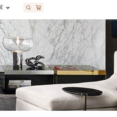
HỆ
16