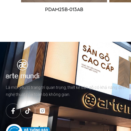
PDAM25B-013AB
Là một yếu tố trang trí quan trọng, thiết kế sàn gỗ có khả năng định 
nghệ thuật của toàn bộ không gian.