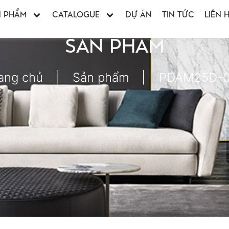
N PHẨM
CATALOGUE
DỰ ÁN
TIN TỨC
LIÊN 
SẢN PHẨM
ang chủ
Sản phẩm
PDAM25D-0