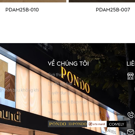
PDAM25B-010
PDAM25B-007
VỀ CHÚNG TÔI
LI
Giới thiệu
Dự án nổi bật
hình nên bầu không khí
Tuyển dụng
Bảo hành & Bảo mật
Thương hiệu cùng hệ thống