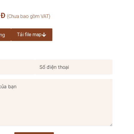
NĐ
ng
Tải file map