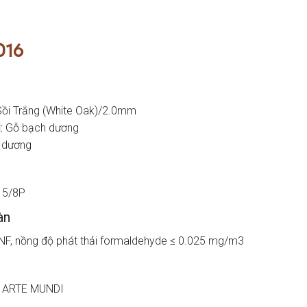
016
ồi Trắng (White Oak)/2.0mm
:
Gỗ bạch dương
 dương
15/8P
àn
NF, nồng độ phát thải formaldehyde ≤ 0.025 mg/m3
: ARTE MUNDI