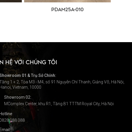
PDAM25A-010
ÊN HỆ VỚI CHÚNG TÔI
Showroom 01 & Trụ Sở Chính:
Tầng 1 + 2, Tòa M3 - M4, số 91 Nguyễn Chí Thanh, Giảng Võ, Hà Nội,
Hanoi, Vietnam, 10000
Showroom 02:
MComplex Center, khu R1, Tầng B1 TTTM Royal City, Hà Nội
Hotline
0828 088 088
Email