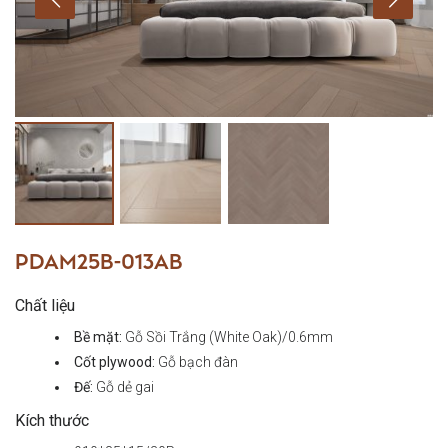
PDAM25B-013AB
Chất liệu
Bề mặt:
Gỗ Sồi Trắng (White Oak)/0.6mm
Cốt plywood:
Gỗ bạch đàn
Đế:
Gỗ dẻ gai
Kích thước