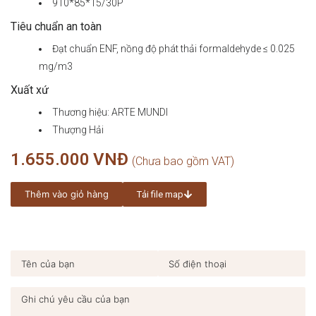
910*85*15/30P
Tiêu chuẩn an toàn
Đạt chuẩn ENF, nồng độ phát thải formaldehyde ≤ 0.025
mg/m3
Xuất xứ
Thương hiệu: ARTE MUNDI
Thượng Hải
1.655.000
VNĐ
Thêm vào giỏ hàng
Tải file map