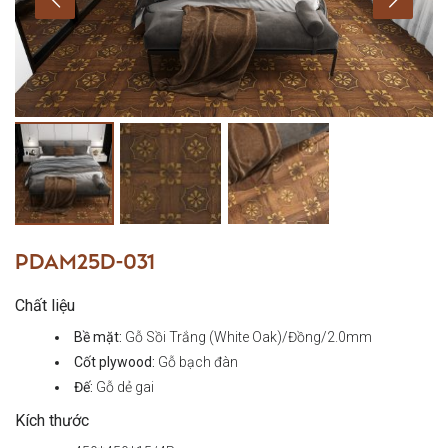
PDAM25D-031
Chất liệu
Bề mặt:
Gỗ Sồi Trắng (White Oak)/Đồng/2.0mm
Cốt plywood:
Gỗ bạch đàn
Đế:
Gỗ dẻ gai
Kích thước