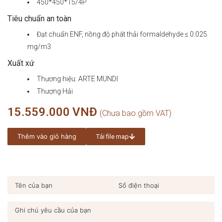
450*450*15/4P
Tiêu chuẩn an toàn
Đạt chuẩn ENF, nồng độ phát thải formaldehyde ≤ 0.025
mg/m3
Xuất xứ
Thương hiệu: ARTE MUNDI
Thượng Hải
15.559.000
VNĐ
Thêm vào giỏ hàng
Tải file map