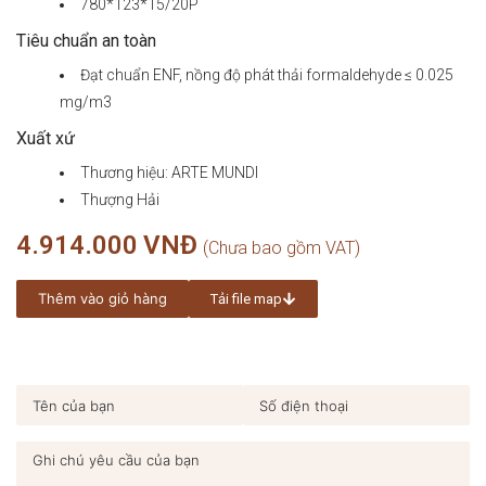
780*123*15/20P
Tiêu chuẩn an toàn
Đạt chuẩn ENF, nồng độ phát thải formaldehyde ≤ 0.025
mg/m3
Xuất xứ
Thương hiệu: ARTE MUNDI
Thượng Hải
4.914.000
VNĐ
Thêm vào giỏ hàng
Tải file map