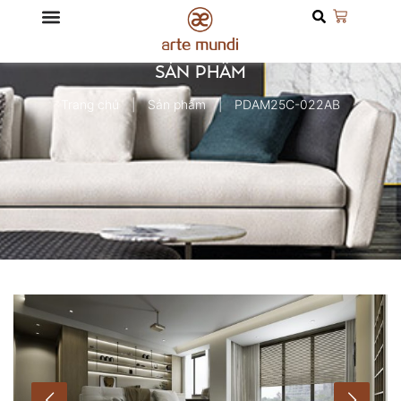
SẢN PHẨM
Trang chủ
Sản phẩm
PDAM25C-022AB