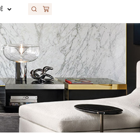
HỆ
24