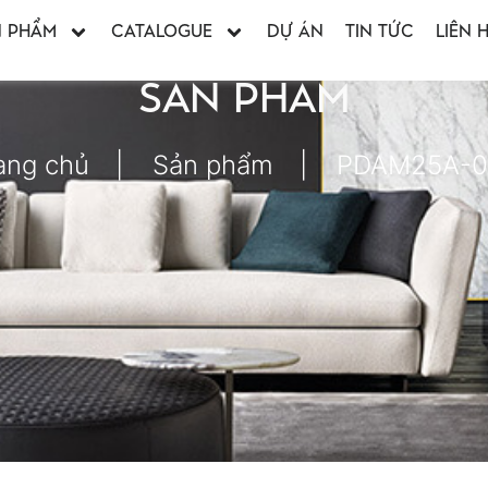
N PHẨM
CATALOGUE
DỰ ÁN
TIN TỨC
LIÊN 
SẢN PHẨM
ang chủ
Sản phẩm
PDAM25A-0