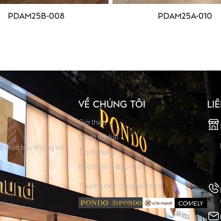
PDAM25B-008
PDAM25A-010
VỀ CHÚNG TÔI
LI
Giới thiệu
Dự án nổi bật
hình nên bầu không khí
Tuyển dụng
Bảo hành & Bảo mật
Thương hiệu cùng hệ thống