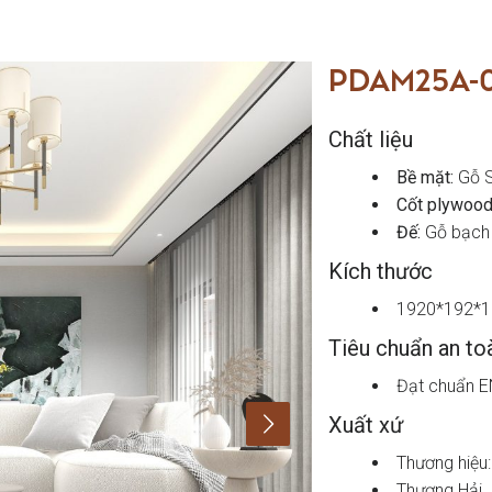
PDAM25A-
Chất liệu
Bề mặt:
Gỗ S
Cốt plywood
Đế:
Gỗ bạch
Kích thước
1920*192*1
Tiêu chuẩn an to
Đạt chuẩn E
Xuất xứ
Thương hiệu
Thượng Hải