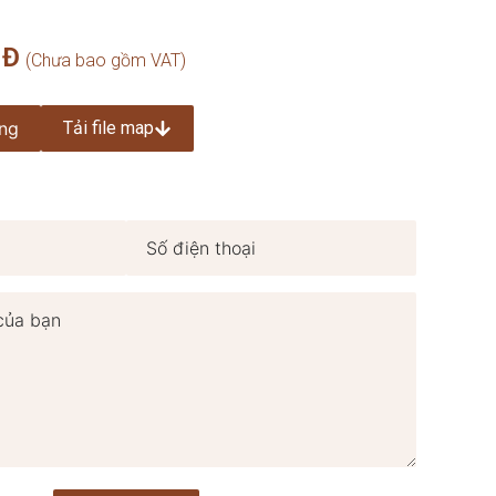
NĐ
ng
Tải file map