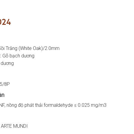
024
ồi Trắng (White Oak)/2.0mm
:
Gỗ bạch dương
 dương
5/8P
àn
NF, nồng độ phát thải formaldehyde ≤ 0.025 mg/m3
: ARTE MUNDI