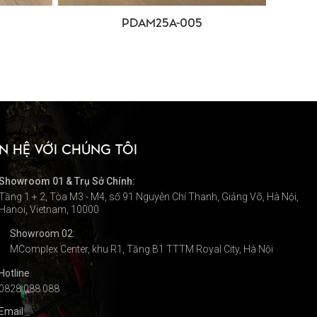
PDAM25A-005
ÊN HỆ VỚI CHÚNG TÔI
Showroom 01 & Trụ Sở Chính:
Tầng 1 + 2, Tòa M3 - M4, số 91 Nguyễn Chí Thanh, Giảng Võ, Hà Nội,
Hanoi, Vietnam, 10000
Showroom 02:
MComplex Center, khu R1, Tầng B1 TTTM Royal City, Hà Nội
Hotline
0828 088 088
Email