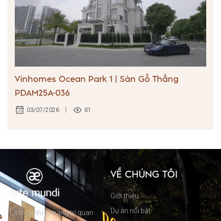
Vinhomes Ocean Park 1 | Sàn Gỗ Thẳng
PDAM25A-036
81
03/07/2026
VỀ CHÚNG TÔI
Giới thiệu
Dự án nổi bật
Là một yếu tố trang trí quan