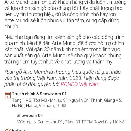
Arte Mundi cảm ơn quý khách hàng vì đã luôn tin tưởng
và lựa chọn sàn gỗ của chúng tôi. Lấy chất lượng tạo
nên uy tín thương hiệu, dù là công trình nhỏ hay lớn,
Arte Mundi sẽ luôn phục vụ tận tâm, cung cấp đúng
chuẩn.
Nếu như bạn đang tìm kiếm sàn gỗ cho các công trình
của mình, liên hệ đến Arte Mundi để được hỗ trợ chính
xác nhất. Với gần 30 năm kinh nghiệm trong lĩnh vực
sản xuất sàn gỗ, Arte Mundi sẽ cho quý khách những
trải nghiệm tuyệt nhất về chất lượng và thẩm mỹ.
*Sàn gỗ Arte Mundi là thương hiệu quốc tế, gia nhập
vào thị trường Việt Nam năm 2023. Hiện đang được
phân phối độc quyền bởi
PONDO Việt Nam.
Trụ sở chính & Showroom 01:
Tầng 1 + 2, Tòa M3 - M4, số 91 Nguyễn Chí Thanh, Giảng Võ,
Hà Nội, Hanoi, Vietnam, 10000
Showroom 02:
MComplex Center, khu R1, Tầng B1 TTTM Royal City, Hà Nội
Hotline