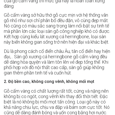
của gỗ cẩm vàng thì mức giá này là hoàn toàn xứng
đáng.
Gỗ cẩm vàng sở hữu thớ gỗ cực mịn với hệ thống vân
gỗ nhỏ như sợi chỉ phân bổ đều đặn, vô cùng đẹp mắt.
Nó cũng có màu sắc sang trọng làm nổi bật sự tinh tế
mà phần lớn các loại sàn gỗ công nghiệp khó có được.
Kết hợp cùng kiểu lát xương cá herringbone, loại sàn
này biến không gian sống trở nên hiện đại và khác biệt.
Dù là phong cách cổ điển châu Âu, tân cổ điển hay hiện
đại,... Sàn gỗ xương cá herringbone gỗ cẩm vàng đều
dễ dàng hòa quyện và làm tôn lên vẻ đẹp tổng thể. Khi
phối hợp với đồ nội thất cao cấp, sàn gỗ giúp không
gian thêm phần tinh tế và cuốn hút.
2. Độ bền cao, không cong vênh, không mối mọt
Gỗ cẩm vàng có chất lượng rất tốt, cứng và nặng nên
không bị co ngót, cong vênh khi thay đổi thời tiết. Đặc
biệt là nó không bị mối mọt tấn công. Loại gỗ này có
khả năng chịu lực, chịu va đập và bám sơn cực tốt. Nó
cũng dễ dàng đánh bóng và uốn cong bằng hơi nước.