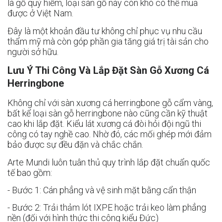
là gỗ quý hiếm, loại sàn gỗ này còn khó có thể mua
được ở Việt Nam.
Đây là một khoản đầu tư không chỉ phục vụ nhu cầu
thẩm mỹ mà còn góp phần gia tăng giá trị tài sản cho
người sở hữu.
Lưu Ý Thi Công Và Lắp Đặt
Sàn Gỗ Xương Cá
Herringbone
Không chỉ với sàn xương cá herringbone gỗ cẩm vàng,
bất kể loại sàn gỗ herringbone nào cũng cần kỹ thuật
cao khi lắp đặt. Kiểu lát xương cá đòi hỏi đội ngũ thi
công có tay nghề cao. Nhờ đó, các mối ghép mới đảm
bảo được sự đều đặn và chắc chắn.
Arte Mundi luôn tuân thủ quy trình lắp đặt chuẩn quốc
tế bao gồm:
- Bước 1: Cán phẳng và vệ sinh mặt bằng cẩn thận
- Bước 2: Trải thảm lót IXPE hoặc trải keo làm phẳng
nền (đối với hình thức thi công kiểu Đức)