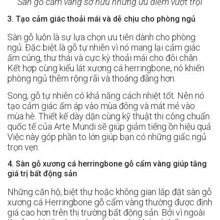
Sàn gỗ cẩm vàng sở hữu những ưu điểm vượt trội
3. Tạo cảm giác thoải mái và dễ chịu cho phòng ngủ
Sàn gỗ luôn là sự lựa chọn ưu tiên dành cho phòng
ngủ. Đặc biệt là gỗ tự nhiên vì nó mang lại cảm giác
ấm cúng, thư thái và cực kỳ thoải mái cho đôi chân.
Kết hợp cùng kiểu lát xương cá herringbone, nó khiến
phòng ngủ thêm rộng rãi và thoáng đãng hơn.
Song, gỗ tự nhiên có khả năng cách nhiệt tốt. Nên nó
tạo cảm giác ấm áp vào mùa đông và mát mẻ vào
mùa hè. Thiết kế dày dặn cùng kỹ thuật thi công chuẩn
quốc tế của Arte Mundi sẽ giúp giảm tiếng ồn hiệu quả.
Việc này góp phần to lớn giúp bạn có những giấc ngủ
trọn vẹn.
4. Sàn gỗ xương cá herringbone gỗ cẩm vàng giúp tăng
giá trị bất động sản
Những căn hộ, biệt thự hoặc không gian lắp đặt sàn gỗ
xương cá Herringbone gỗ cẩm vàng thường được định
giá cao hơn trên thị trường bất động sản. Bởi vì ngoài