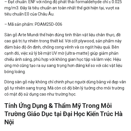
– Đạt chuẩn: ENF với nồng độ phát thải formaldehyde chỉ ≤ 0.025
mg/m3. Đây là tiêu chuẩn an toàn nhất thế giới hiện tại, vượt xa
tiêu chuẩn E0 của Châu Âu.
– Mã sản phẩm: PDAM25D-006
Sàn gỗ Arte Mundi thể hiện đúng tinh thần vật liệu chân thực, đề
cao giá trị tự nhiên trong thiết kế. Với cốt plywood, sản phẩm này
đảm bảo độ ổn định, chống cong vênh và co ngót hiệu quả. Bên
cạnh đó, việc xử lý bề mặt UV mờ (ultra-matte) giúp giảm phản
chiếu ánh sáng, phù hợp với không gian học tập và làm việc. Hiệu
ứng mờ cũng tạo ra sự sang trọng hơn đáng kể so với các vật liệu
bóng loáng.
Dòng sàn gỗ này không chỉ chinh phục người dùng bằng vẻ đẹp vân
gỗ tự nhiên sang trọng. Mà còn có độ bền lý tưởng cho môi trường
có mật độ sử dụng cao như trường học.
Tính Ứng Dụng & Thẩm Mỹ Trong Môi
Trường Giáo Dục tại Đại Học Kiến Trúc Hà
Nội