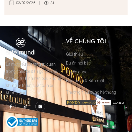
81
03/07/2026
VỀ CHÚNG TÔI
Giới thiệu
Dự án nổi bật
Là một yếu tố trang trí quan
trọng, thiết kế sàn gỗ có khả
Tuyển dụng
năng định hình nên bầu không
Bảo hành & Bảo mật
khí nghệ thuật của toàn bộ
Thương hiệu cùng hệ thống
không gian.