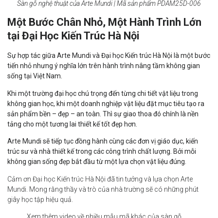
Sàn gỗ nghệ thuật của Arte Mundi | Mã sản phẩm PDAM25D-006
Một Bước Chân Nhỏ, Một Hành Trình Lớn
tại Đại Học Kiến Trúc Hà Nội
Sự hợp tác giữa Arte Mundi và Đại học Kiến trúc Hà Nội là một bước
tiến nhỏ nhưng ý nghĩa lớn trên hành trình nâng tầm không gian
sống tại Việt Nam.
Khi một trường đại học chú trọng đến từng chi tiết vật liệu trong
không gian học, khi một doanh nghiệp vật liệu đặt mục tiêu tạo ra
sản phẩm bền – đẹp – an toàn. Thì sự giao thoa đó chính là nền
tảng cho một tương lai thiết kế tốt đẹp hơn.
Arte Mundi sẽ tiếp tục đồng hành cùng các đơn vị giáo dục, kiến
trúc sư và nhà thiết kế trong các công trình chất lượng. Bởi mỗi
không gian sống đẹp bắt đầu từ một lựa chọn vật liệu đúng.
Cảm ơn Đại học Kiến trúc Hà Nội đã tin tưởng và lựa chọn Arte
Mundi. Mong rằng thầy và trò của nhà trường sẽ có những phút
giây học tập hiệu quả.
Xem thêm video về nhiều mẫu mã khác của sàn gỗ