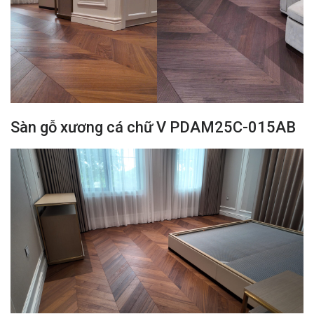
Sàn gỗ xương cá chữ V PDAM25C-015AB