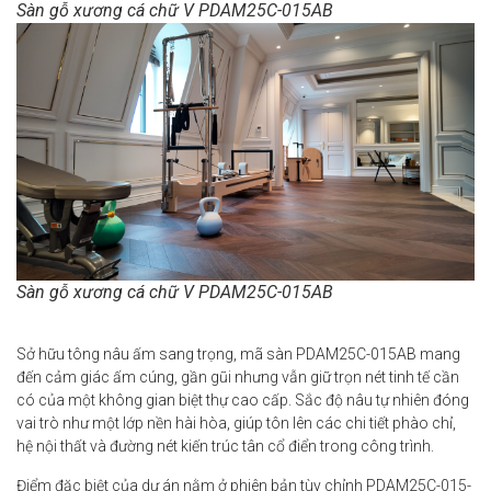
Sàn gỗ xương cá chữ V PDAM25C-015AB
Sàn gỗ xương cá chữ V PDAM25C-015AB
Sở hữu tông nâu ấm sang trọng, mã sàn PDAM25C-015AB mang
đến cảm giác ấm cúng, gần gũi nhưng vẫn giữ trọn nét tinh tế cần
có của một không gian biệt thự cao cấp. Sắc độ nâu tự nhiên đóng
vai trò như một lớp nền hài hòa, giúp tôn lên các chi tiết phào chỉ,
hệ nội thất và đường nét kiến trúc tân cổ điển trong công trình.
Điểm đặc biệt của dự án nằm ở phiên bản tùy chỉnh PDAM25C-015-