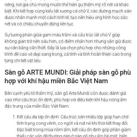
riêng, nơi gia chủ mong muốn thể hiện gu thẩm mỹ rõ nét và khác
biệt. Khi kết hợp cùng kiểu lát xương cá chữ V, các đường mạch sàn
được nhấn mạnh một cách tinh tế, tạo nên hiệu ứng hình học sắc
nét và có chiều chuyển động liên tục.
Sự tương phản giữa gam màu trầm và cấu trúc lát chữ V giúp
không gian trở nên sâu hơn, có điểm nhấn hơn nhưng vẫn giữ được
sự cân bằng cần thiết. Đây là lựa chọn phù hợp cho những công
trình đề cao vẻ đẹp sang trọng, cá tính và tính hoàn thiện cao trong
từng chi tiết vật liệu.
Sàn gỗ ARTE MUNDI: Giải pháp sàn gỗ phù
hợp với khí hậu miền Bắc Việt Nam
Bên cạnh yếu tố thẩm mỹ, sàn gỗ Arte Mundi còn được đánh giá
cao nhờ cấu trúc ổn định, phù hợp với điều kiện khí hậu nóng ẩm
đặc trưng của miền Bắc Việt Nam:
Kết cấu đa lớp ổn định: Cấu trúc sàn nhiều lớp giúp hạn chế
tình trạng cong vênh, co ngót và nứt nẻ khi thời tiết thay đổi.
Đặc biệt trong mùa nồm ẩm, kết cấu ổn định góp phần giảm
thiểu các vấn đề thường gặp ở sàn gỗ như ẩm bề mặt, biến