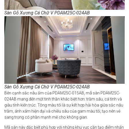
Sàn Gỗ Xương Cá Chữ V PDAM25C-024AB
Sàn Gỗ Xương Cá Chữ V PDAM25C-024AB
Bên cạnh sắc nâu ấm của PDAM25C-015AB, mã sàn PDAM25C-
024AB mang đến một tinh thần khác biệt hơn: trầm sâu, cá tính và
giàu tính kiến trúc. Tông màu tối là sự kết hợp hài hòa giữa sắc nâu
trầm, ánh xám hiện đại và chiều sâu của gam màu tối, tạo nên vẻ
sang trọng có phần mạnh mẽ cho không gian.
Mã sàn này đặc biệt phù hợp với những khu vực cần tạo điểm nhấn