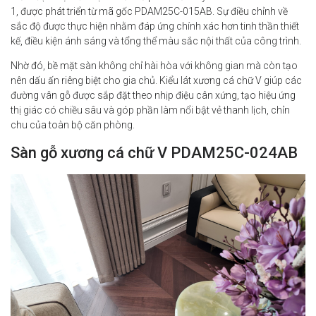
1, được phát triển từ mã gốc PDAM25C-015AB. Sự điều chỉnh về
sắc độ được thực hiện nhằm đáp ứng chính xác hơn tinh thần thiết
kế, điều kiện ánh sáng và tổng thể màu sắc nội thất của công trình.
Nhờ đó, bề mặt sàn không chỉ hài hòa với không gian mà còn tạo
nên dấu ấn riêng biệt cho gia chủ. Kiểu lát xương cá chữ V giúp các
đường vân gỗ được sắp đặt theo nhịp điệu cân xứng, tạo hiệu ứng
thị giác có chiều sâu và góp phần làm nổi bật vẻ thanh lịch, chỉn
chu của toàn bộ căn phòng.
Sàn gỗ xương cá chữ V PDAM25C-024AB