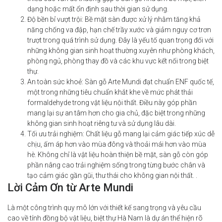
dạng hoặc mất ổn định sau thời gian sử dụng.
Độ bền bỉ vượt trội: Bề mặt sàn được xử lý nhằm tăng khả
năng chống va đập, hạn chế trầy xước và giảm nguy cơ trơn
trượt trong quá trình sử dụng. Đây là yếu tố quan trọng đối với
những không gian sinh hoạt thường xuyên như phòng khách,
phòng ngủ, phòng thay đồ và các khu vực kết nối trong biệt
thự.
An toàn sức khoẻ: Sàn gỗ Arte Mundi đạt chuẩn ENF quốc tế,
một trong những tiêu chuẩn khắt khe về mức phát thải
formaldehyde trong vật liệu nội thất. Điều này góp phần
mang lại sự an tâm hơn cho gia chủ, đặc biệt trong những
không gian sinh hoạt riêng tư và sử dụng lâu dài.
Tối ưu trải nghiệm: Chất liệu gỗ mang lại cảm giác tiếp xúc dễ
chịu, ấm áp hơn vào mùa đông và thoải mái hơn vào mùa
hè. Không chỉ là vật liệu hoàn thiện bề mặt, sàn gỗ còn góp
phần nâng cao trải nghiệm sống trong từng bước chân và
tạo cảm giác gần gũi, thư thái cho không gian nội thất. .
Lời Cảm Ơn từ Arte Mundi
Là một công trình quy mô lớn với thiết kế sang trọng và yêu cầu
cao về tính đồng bộ vật liệu, biệt thự Hà Nam là dự án thể hiện rõ