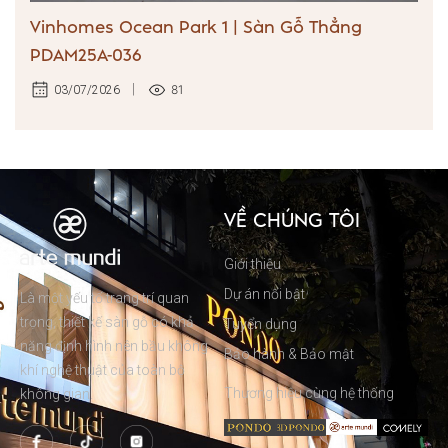
Vinhomes Ocean Park 1 | Sàn Gỗ Thẳng
PDAM25A-036
81
03/07/2026
VỀ CHÚNG TÔI
Giới thiệu
Dự án nổi bật
Là một yếu tố trang trí quan
trọng, thiết kế sàn gỗ có khả
Tuyển dụng
năng định hình nên bầu không
Bảo hành & Bảo mật
khí nghệ thuật của toàn bộ
Thương hiệu cùng hệ thống
không gian.